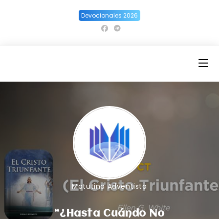
Ir
Devocionales 2026
al
contenido
Matutina Adventista
“¿Hasta Cuándo No