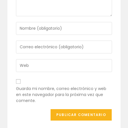
Introduce
tu
nombre
o
Introduce
nombre
tu
de
dirección
usuario
de
Introduce
para
correo
la
comentar
electrónico
URL
para
de
comentar
tu
Guarda mi nombre, correo electrónico y web
web
en este navegador para la próxima vez que
(opcional)
comente.