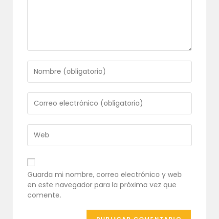
Introduce
tu
nombre
o
Introduce
nombre
tu
de
dirección
usuario
de
Introduce
para
correo
la
comentar
electrónico
URL
para
de
comentar
tu
Guarda mi nombre, correo electrónico y web
web
en este navegador para la próxima vez que
(opcional)
comente.