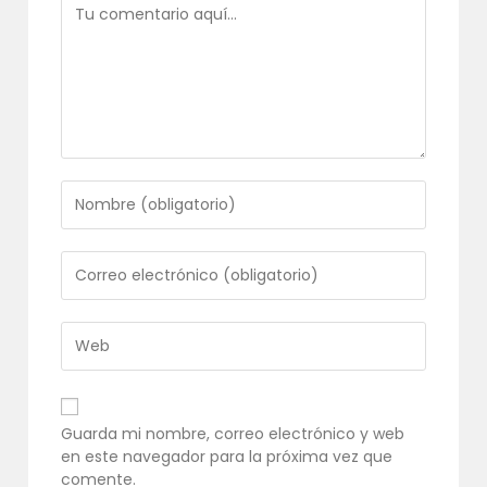
Comentario
Introduce
tu
nombre
o
Introduce
nombre
tu
de
dirección
usuario
de
Introduce
para
correo
la
comentar
electrónico
URL
para
de
comentar
tu
Guarda mi nombre, correo electrónico y web
web
en este navegador para la próxima vez que
(opcional)
comente.