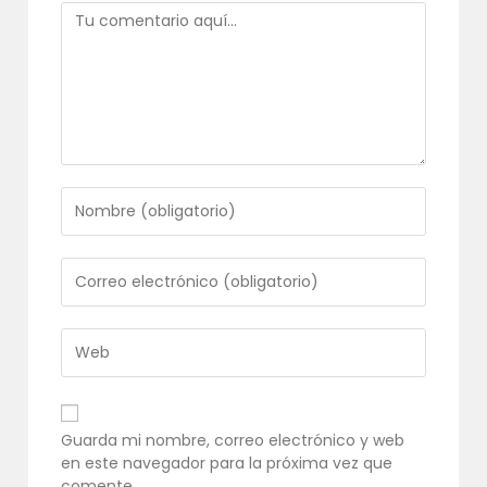
Comentario
Introduce
tu
nombre
o
Introduce
nombre
tu
de
dirección
usuario
de
Introduce
para
correo
la
comentar
electrónico
URL
para
de
comentar
tu
Guarda mi nombre, correo electrónico y web
web
en este navegador para la próxima vez que
(opcional)
comente.