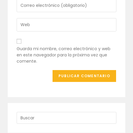
o
Introduce
nombre
tu
de
dirección
usuario
de
Introduce
para
correo
la
comentar
electrónico
URL
para
de
comentar
tu
Guarda mi nombre, correo electrónico y web
web
en este navegador para la próxima vez que
(opcional)
comente.