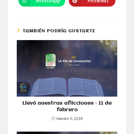
WhatsApp
Pinterest
Se
Se
nueva
nueva
abre
abre
ventana
ventana
en
en
una
una
nueva
nueva
ventana
ventana
TAMBIÉN PODRÍA GUSTARTE
Llevó nuestras aflicciones – 11 de
febrero
febrero 11, 2026