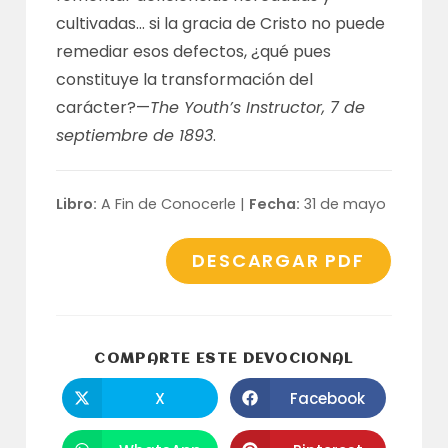
cultivadas… si la gracia de Cristo no puede
remediar esos defectos, ¿qué pues
constituye la transformación del
carácter?—
The Youth’s Instructor, 7 de
septiembre de 1893
.
Libro:
A Fin de Conocerle |
Fecha:
31 de mayo
DESCARGAR PDF
COMPARTI
COMPARTE ESTE DEVOCIONAL
ESTE
CONTENID
X
Facebook
Se
Se
abre
abre
en
en
una
una