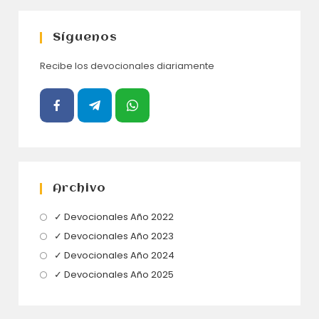
Síguenos
Recibe los devocionales diariamente
Archivo
Se
✓ Devocionales Año 2022
abre
Se
✓ Devocionales Año 2023
en
abre
Se
✓ Devocionales Año 2024
una
en
abre
Se
✓ Devocionales Año 2025
nueva
una
en
abre
pestaña
nueva
una
en