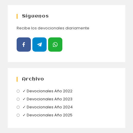
Síguenos
Recibe los devocionales diariamente
Archivo
Se
✓ Devocionales Año 2022
abre
Se
✓ Devocionales Año 2023
en
abre
Se
✓ Devocionales Año 2024
una
en
abre
Se
✓ Devocionales Año 2025
nueva
una
en
abre
pestaña
nueva
una
en