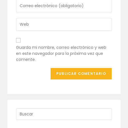
o
Introduce
nombre
tu
de
dirección
usuario
de
Introduce
para
correo
la
comentar
electrónico
URL
para
de
comentar
tu
Guarda mi nombre, correo electrónico y web
web
en este navegador para la próxima vez que
(opcional)
comente.