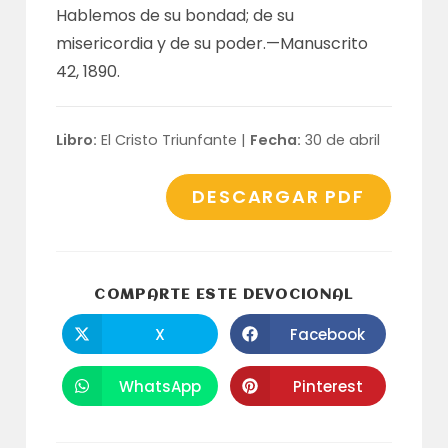
Hablemos de su bondad; de su
misericordia y de su poder.—
Manuscrito
42, 1890
.
Libro:
El Cristo Triunfante |
Fecha:
30 de abril
DESCARGAR PDF
COMPARTI
COMPARTE ESTE DEVOCIONAL
ESTE
CONTENID
X
Facebook
Se
Se
abre
abre
en
en
una
una
WhatsApp
Pinterest
Se
Se
nueva
nueva
abre
abre
ventana
ventana
en
en
una
una
nueva
nueva