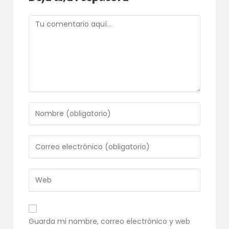
Comentario
Introduce
tu
nombre
o
Introduce
nombre
tu
de
dirección
usuario
de
Introduce
para
correo
la
comentar
electrónico
URL
para
de
comentar
tu
Guarda mi nombre, correo electrónico y web
web