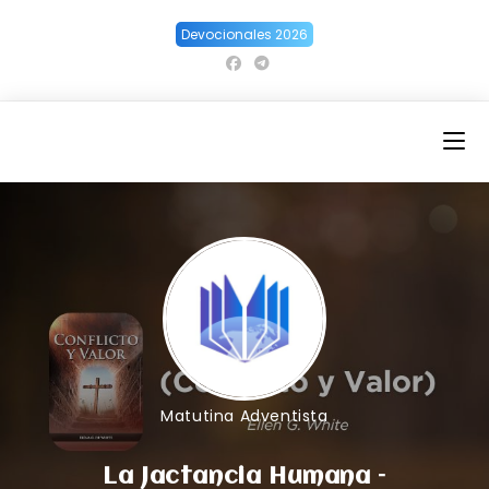
Ir
Devocionales 2026
al
contenido
Matutina Adventista
La Jactancia Humana –