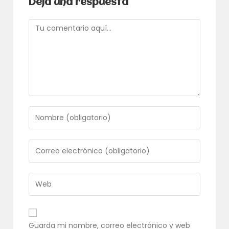
Deja una respuesta
Comentario
Introduce
tu
nombre
o
Introduce
nombre
tu
de
dirección
usuario
de
Introduce
para
correo
la
comentar
electrónico
URL
para
de
comentar
tu
Guarda mi nombre, correo electrónico y web