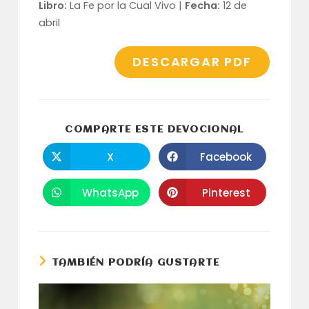
Libro:
La Fe por la Cual Vivo |
Fecha:
12 de
abril
DESCARGAR PDF
COMPARTI
COMPARTE ESTE DEVOCIONAL
ESTE
CONTENID
X
Facebook
Se
Se
abre
abre
en
en
una
una
WhatsApp
Pinterest
Se
Se
nueva
nueva
abre
abre
ventana
ventana
en
en
una
una
nueva
nueva
ventana
ventana
TAMBIÉN PODRÍA GUSTARTE