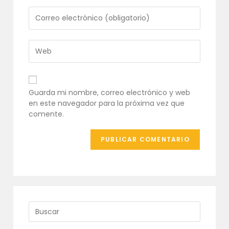
o
Introduce
nombre
tu
de
dirección
usuario
de
Introduce
para
correo
la
comentar
electrónico
URL
para
de
comentar
tu
Guarda mi nombre, correo electrónico y web
web
en este navegador para la próxima vez que
(opcional)
comente.