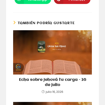
Se
Se
nueva
nueva
abre
abre
ventana
ventana
en
en
una
una
nueva
nueva
ventana
ventana
TAMBIÉN PODRÍA GUSTARTE
Echa sobre Jehová tu carga – 16
de julio
julio 16, 2026