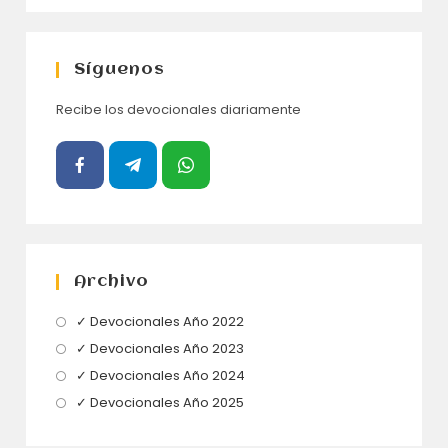
Síguenos
Recibe los devocionales diariamente
Archivo
Se
✓ Devocionales Año 2022
abre
Se
✓ Devocionales Año 2023
en
abre
Se
✓ Devocionales Año 2024
una
en
abre
Se
✓ Devocionales Año 2025
nueva
una
en
abre
pestaña