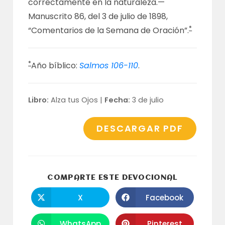
correctamente en la naturaleza.—
Manuscrito 86
, del 3 de julio de 1898,
*
“Comentarios de la Semana de Oración”.
*
Año bíblico:
Salmos 106-110
.
Libro:
Alza tus Ojos |
Fecha:
3 de julio
DESCARGAR PDF
COMPARTI
COMPARTE ESTE DEVOCIONAL
ESTE
CONTENID
X
Facebook
Se
Se
abre
abre
en
en
una
una
WhatsApp
Pinterest