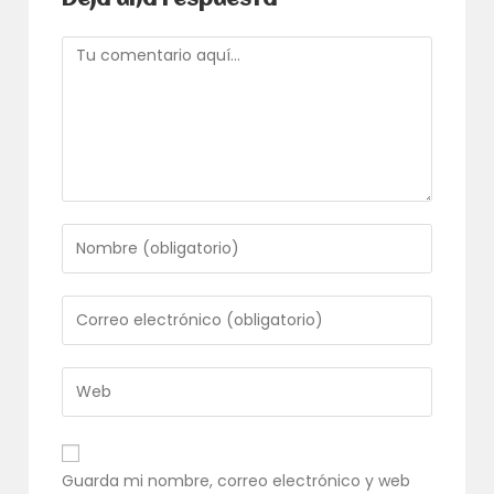
Deja una respuesta
Comentario
Introduce
tu
nombre
o
Introduce
nombre
tu
de
dirección
usuario
de
Introduce
para
correo
la
comentar
electrónico
URL
para
de
comentar
tu
Guarda mi nombre, correo electrónico y web
web