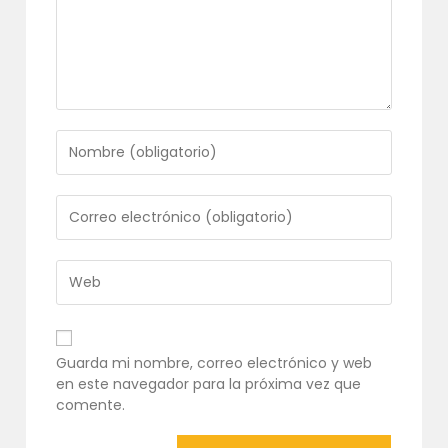
Introduce
tu
nombre
o
Introduce
nombre
tu
de
dirección
usuario
de
Introduce
para
correo
la
comentar
electrónico
URL
para
de
comentar
tu
Guarda mi nombre, correo electrónico y web
web
en este navegador para la próxima vez que
(opcional)
comente.