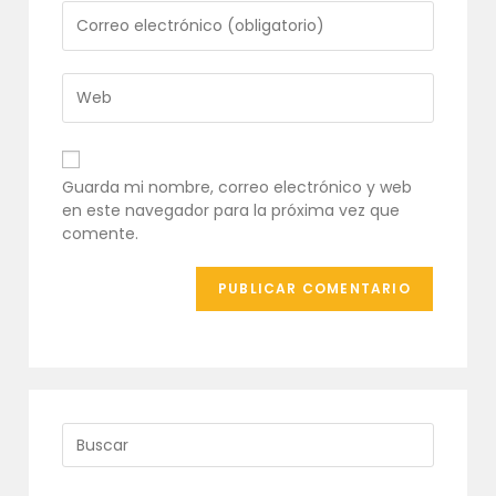
o
Introduce
nombre
tu
de
dirección
usuario
de
Introduce
para
correo
la
comentar
electrónico
URL
para
de
comentar
tu
Guarda mi nombre, correo electrónico y web
web
en este navegador para la próxima vez que
(opcional)
comente.