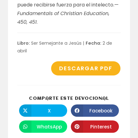
puede recibirse fuerza para el intelecto.—
Fundamentals of Christian Education,
450, 451
.
Libro:
Ser Semejante a Jesús |
Fecha:
2 de
abril
DESCARGAR PDF
COMPARTI
COMPARTE ESTE DEVOCIONAL
ESTE
CONTENID
X
Facebook
Se
Se
abre
abre
en
en
una
una
WhatsApp
Pinterest
Se
Se
nueva
nueva
abre
abre
ventana
ventana
en
en