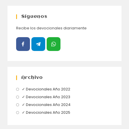
Síguenos
Recibe los devocionales diariamente
Archivo
Se
✓ Devocionales Año 2022
abre
Se
✓ Devocionales Año 2023
en
abre
Se
✓ Devocionales Año 2024
una
en
abre
Se
✓ Devocionales Año 2025
nueva
una
en
abre
pestaña
nueva
una
en