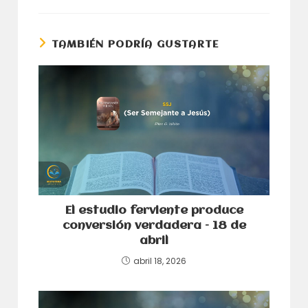
una
una
nueva
nueva
ventana
ventana
TAMBIÉN PODRÍA GUSTARTE
El estudio ferviente produce
conversión verdadera – 18 de
abril
abril 18, 2026