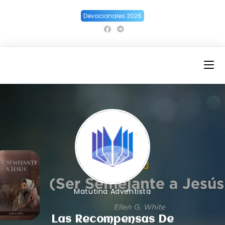
Ir
Devocionales 2026
al
contenido
Matutina Adventista
Las Recompensas De