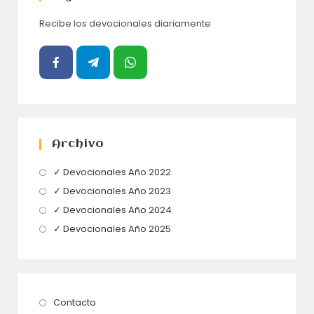
Recibe los devocionales diariamente
Archivo
Se
✓ Devocionales Año 2022
abre
Se
✓ Devocionales Año 2023
en
abre
Se
✓ Devocionales Año 2024
una
en
abre
Se
✓ Devocionales Año 2025
nueva
una
en
abre
pestaña
nueva
una
en
pestaña
nueva
una
pestaña
nueva
Se
Contacto