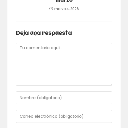
marzo
marzo 4, 2026
Deja una respuesta
Comentario
Introduce
tu
nombre
o
Introduce
nombre
tu
de
dirección