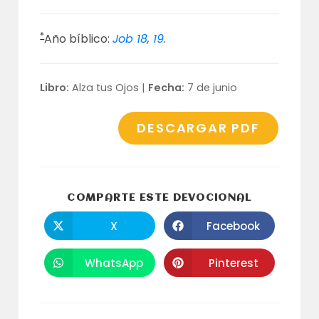
*
Año bíblico:
Job 18
,
19
.
Libro:
Alza tus Ojos |
Fecha:
7 de junio
DESCARGAR PDF
COMPARTI
COMPARTE ESTE DEVOCIONAL
ESTE
CONTENID
X
Facebook
Se
Se
abre
abre
en
en
una
una
WhatsApp
Pinterest
Se
Se
nueva
nueva
abre
abre
ventana
ventana
en
en
una
una
nueva
nueva
ventana
ventana