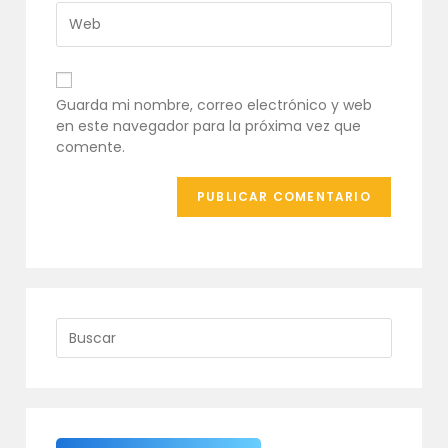
usuario
de
Introduce
para
correo
la
comentar
electrónico
URL
para
de
comentar
tu
Guarda mi nombre, correo electrónico y web
web
en este navegador para la próxima vez que
(opcional)
comente.