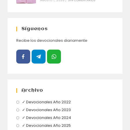
AGOSTO 7, 2026
/
SIN COMENTARIOS
Síguenos
Recibe los devocionales diariamente
Archivo
Se
✓ Devocionales Año 2022
abre
Se
✓ Devocionales Año 2023
en
abre
Se
✓ Devocionales Año 2024
una
en
abre
Se
✓ Devocionales Año 2025