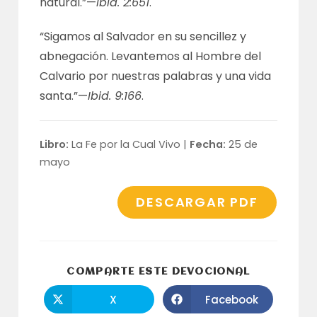
natural.”—
Ibid. 2:651
.
“Sigamos al Salvador en su sencillez y
abnegación. Levantemos al Hombre del
Calvario por nuestras palabras y una vida
santa.”—
Ibid. 9:166
.
Libro:
La Fe por la Cual Vivo |
Fecha:
25 de
mayo
DESCARGAR PDF
COMPARTI
COMPARTE ESTE DEVOCIONAL
ESTE
CONTENID
X
Facebook
Se
Se
abre
abre