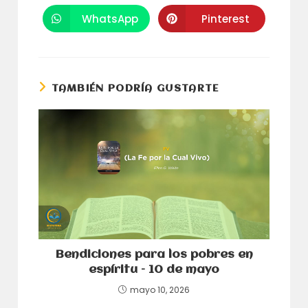
en
en
una
una
WhatsApp
Pinterest
Se
Se
nueva
nueva
abre
abre
ventana
ventana
en
en
una
una
nueva
nueva
ventana
ventana
TAMBIÉN PODRÍA GUSTARTE
Bendiciones para los pobres en
espíritu – 10 de mayo
mayo 10, 2026