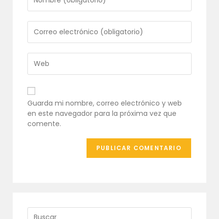
tu
nombre
o
Introduce
nombre
tu
de
dirección
usuario
de
Introduce
para
correo
la
comentar
electrónico
URL
para
de
comentar
tu
Guarda mi nombre, correo electrónico y web
web
en este navegador para la próxima vez que
(opcional)
comente.