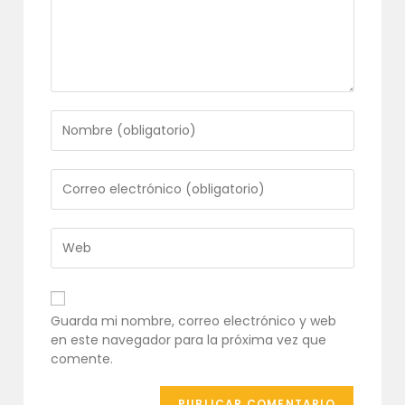
Introduce
tu
nombre
o
Introduce
nombre
tu
de
dirección
usuario
de
Introduce
para
correo
la
comentar
electrónico
URL
para
de
comentar
tu
Guarda mi nombre, correo electrónico y web
web
en este navegador para la próxima vez que
(opcional)
comente.