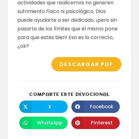
actividades que realicemos no generen
sufrimiento físico ni psicológico. Dios
puede ayudarte a ser dedicado, ¡pero sin
pasarte de los límites que él mismo pone
para que estés bien! Eso es lo correcto,
¿ok?
DESCARGAR PDF
COMPARTI
COMPARTE ESTE DEVOCIONAL
ESTE
CONTENID
X
Facebook
Se
Se
abre
abre
en
en
una
una
WhatsApp
Pinterest
Se
Se
nueva
nueva
abre
abre
ventana
ventana
en
en
una
una