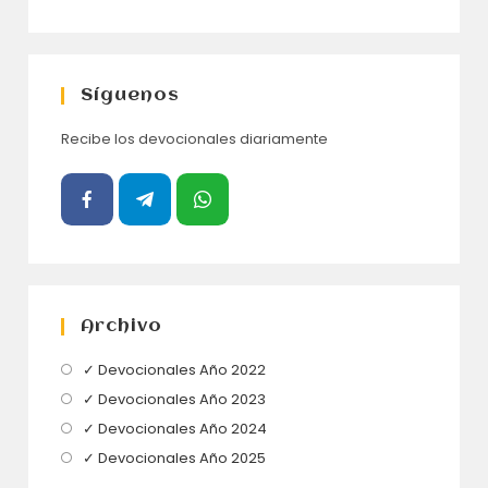
Síguenos
Recibe los devocionales diariamente
Archivo
Se
✓ Devocionales Año 2022
abre
Se
✓ Devocionales Año 2023
en
abre
Se
✓ Devocionales Año 2024
una
en
abre
Se
✓ Devocionales Año 2025
nueva
una
en
abre