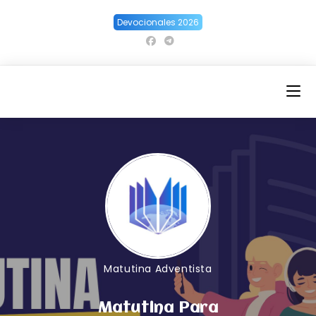
Ir
Devocionales 2026
al
contenido
Matutina Adventista
Matutina Para