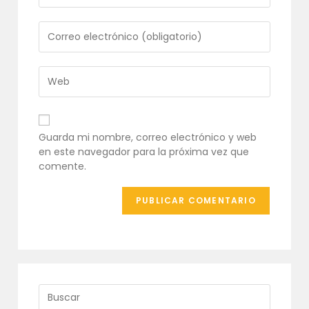
nombre
o
Introduce
nombre
tu
de
dirección
usuario
de
Introduce
para
correo
la
comentar
electrónico
URL
para
de
comentar
tu
Guarda mi nombre, correo electrónico y web
web
en este navegador para la próxima vez que
(opcional)
comente.