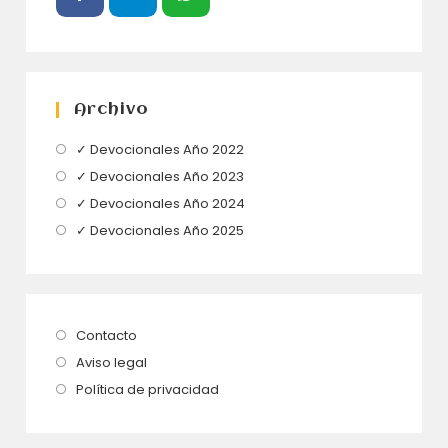
Archivo
Se
✓ Devocionales Año 2022
abre
Se
✓ Devocionales Año 2023
en
abre
Se
✓ Devocionales Año 2024
una
en
abre
Se
✓ Devocionales Año 2025
nueva
una
en
abre
pestaña
nueva
una
en
pestaña
nueva
una
pestaña
nueva
Se
Contacto
pestaña
abre
Se
Aviso legal
en
abre
Se
Política de privacidad
una
en
abre
nueva
una
en