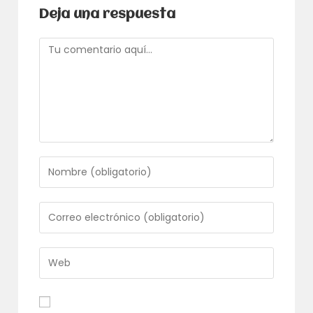
Deja una respuesta
Comentario
Introduce
tu
nombre
o
Introduce
nombre
tu
de
dirección
usuario
de
Introduce
para
correo
la
comentar
electrónico
URL
para
de
comentar
tu