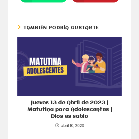
abre
abre
ventana
ventana
en
en
una
una
nueva
nueva
ventana
ventana
TAMBIÉN PODRÍA GUSTARTE
Jueves 13 de Abril de 2023 |
Matutina para Adolescentes |
Dios es sabio
abril 10, 2023