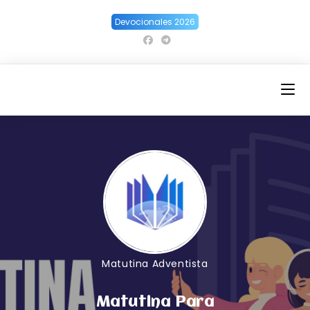
Ir
Devocionales 2026
al
contenido
Matutina Adventista
Matutina Para