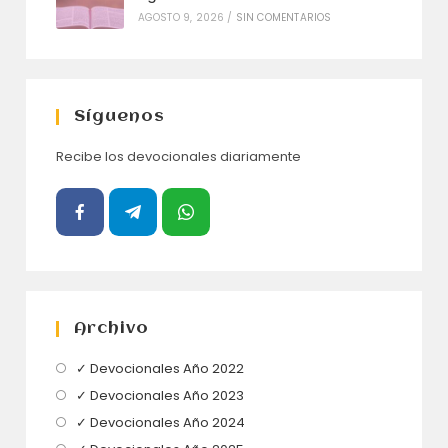
AGOSTO 9, 2026
/
SIN COMENTARIOS
Síguenos
Recibe los devocionales diariamente
Archivo
Se
✓ Devocionales Año 2022
abre
Se
✓ Devocionales Año 2023
en
abre
Se
✓ Devocionales Año 2024
una
en
abre