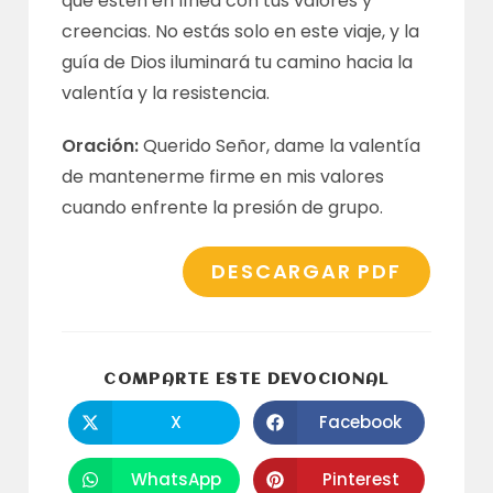
que estén en línea con tus valores y
creencias. No estás solo en este viaje, y la
guía de Dios iluminará tu camino hacia la
valentía y la resistencia.
Oración:
Querido Señor, dame la valentía
de mantenerme firme en mis valores
cuando enfrente la presión de grupo.
DESCARGAR PDF
COMPARTI
COMPARTE ESTE DEVOCIONAL
ESTE
CONTENID
X
Facebook
Se
Se
abre
abre
en
en
una
una
WhatsApp
Pinterest
Se
Se
nueva
nueva