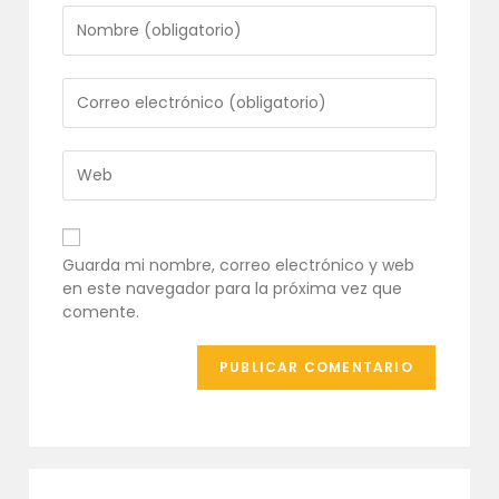
Introduce
tu
nombre
o
Introduce
nombre
tu
de
dirección
usuario
de
Introduce
para
correo
la
comentar
electrónico
URL
para
de
comentar
tu
Guarda mi nombre, correo electrónico y web
web
en este navegador para la próxima vez que
(opcional)
comente.