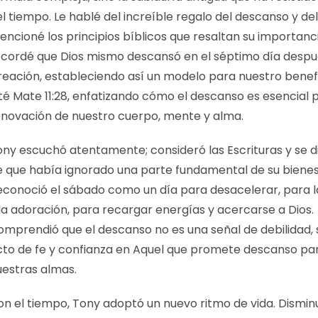
l tiempo. Le hablé del increíble regalo del descanso y del
ncioné los principios bíblicos que resaltan su importanci
ecordé que Dios mismo descansó en el séptimo día despu
reación, estableciendo así un modelo para nuestro benefi
té Mate 11:28, enfatizando cómo el descanso es esencial 
enovación de nuestro cuerpo, mente y alma.
ony escuchó atentamente; consideró las Escrituras y se d
e que había ignorado una parte fundamental de su bienes
econoció el sábado como un día para desacelerar, para la
la adoración, para recargar energías y acercarse a Dios.
omprendió que el descanso no es una señal de debilidad, 
cto de fe y confianza en Aquel que promete descanso pa
uestras almas.
on el tiempo, Tony adoptó un nuevo ritmo de vida. Dismin