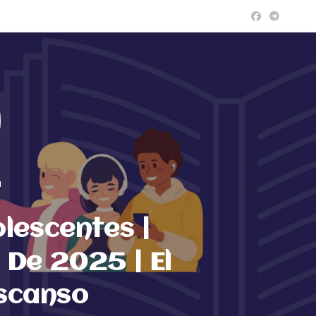
a
lescentes |
 De 2025 | El
scanso