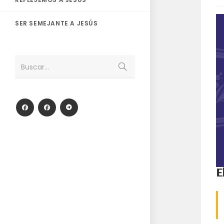
SER SEMEJANTE A JESÚS
Enviar
Buscar...
la
búsqueda
E