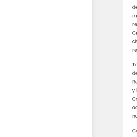
de
me
r
C
ci
r
T
d
R
y 
C
a
n
C