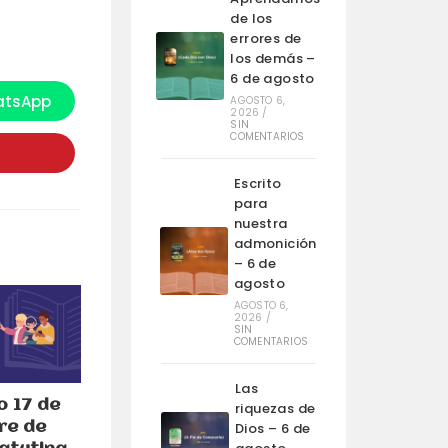
de los
errores de
los demás –
6 de agosto
tsApp
AGOSTO 6,
e
2026
/
bre
SIN
n
COMENTARIOS
na
ueva
entana
Escrito
para
nuestra
admonición
– 6 de
agosto
AGOSTO 6,
2026
/
SIN
COMENTARIOS
Las
 17 de
riquezas de
re de
Dios – 6 de