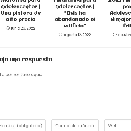
Matutina para
| Matutina para
2021 | M
Adolescentes |
Adolescentes |
pa
Una pintura de
“Elvis ha
Adolesc
alto precio
abandonado el
El mejo
edificio”
fri
junio 26, 2022
agosto 12, 2022
octubre
eja una respuesta
omentario
troduce
Introduce
Introduce
tu
la