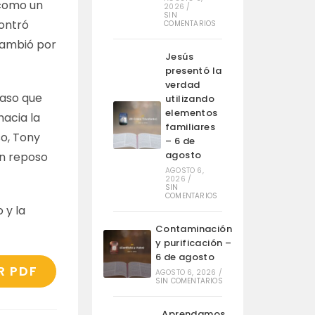
 como un
2026
/
SIN
contró
COMENTARIOS
 cambió por
Jesús
presentó la
verdad
paso que
utilizando
elementos
hacia la
familiares
so, Tony
– 6 de
agosto
un reposo
AGOSTO 6,
2026
/
SIN
COMENTARIOS
 y la
Contaminación
y purificación –
6 de agosto
R PDF
AGOSTO 6, 2026
/
SIN COMENTARIOS
Aprendamos