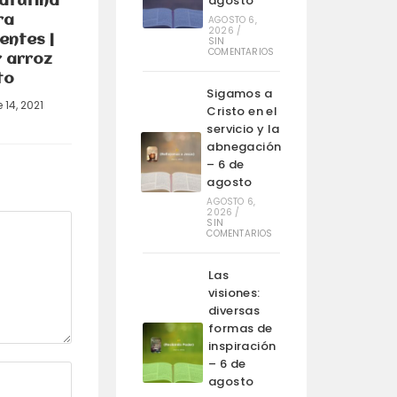
agosto
atutina
ra
AGOSTO 6,
2026
/
entes |
SIN
COMENTARIOS
r arroz
to
Sigamos a
 14, 2021
Cristo en el
servicio y la
abnegación
– 6 de
agosto
AGOSTO 6,
2026
/
SIN
COMENTARIOS
Las
visiones:
diversas
formas de
inspiración
– 6 de
agosto