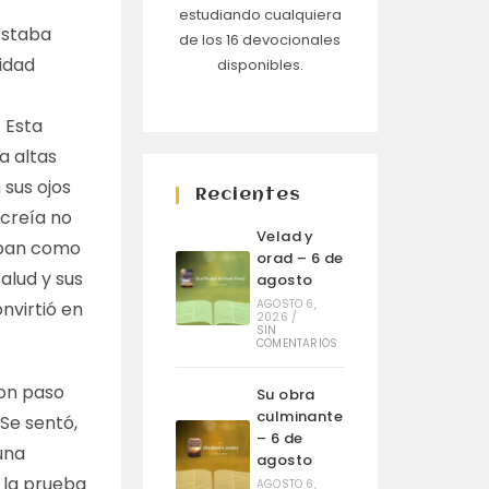
estudiando cualquiera
estaba
de los 16 devocionales
vidad
disponibles.
 Esta
a altas
 sus ojos
Recientes
 creía no
Velad y
aban como
orad – 6 de
alud y sus
agosto
AGOSTO 6,
nvirtió en
2026
/
SIN
COMENTARIOS
con paso
Su obra
culminante
 Se sentó,
– 6 de
una
agosto
o la prueba
AGOSTO 6,