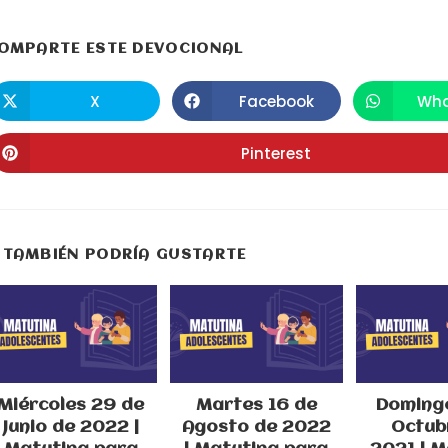
COMPARTIR
OMPARTE ESTE DEVOCIONAL
ESTE
X
Facebook
Wha
Se
Se
S
abre
abre
a
CONTENIDO
en
en
e
una
una
u
Pinterest
Se
nueva
nueva
n
abre
ventana
ventana
v
en
una
nueva
ventana
TAMBIÉN PODRÍA GUSTARTE
Miércoles 29 de
Martes 16 de
Domingo
Junio de 2022 |
Agosto de 2022
Octub