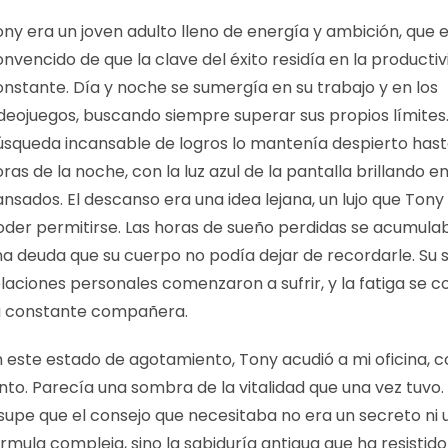
ony era un joven adulto lleno de energía y ambición, que 
nvencido de que la clave del éxito residía en la producti
onstante. Día y noche se sumergía en su trabajo y en los
ideojuegos, buscando siempre superar sus propios límites.
úsqueda incansable de logros lo mantenía despierto hast
ras de la noche, con la luz azul de la pantalla brillando en
nsados. El descanso era una idea lejana, un lujo que Tony
oder permitirse. Las horas de sueño perdidas se acumul
na deuda que su cuerpo no podía dejar de recordarle. Su s
laciones personales comenzaron a sufrir, y la fatiga se co
u constante compañera.
n este estado de agotamiento, Tony acudió a mi oficina, 
nto. Parecía una sombra de la vitalidad que una vez tuvo.
 supe que el consejo que necesitaba no era un secreto ni 
rmula compleja, sino la sabiduría antigua que ha resistid