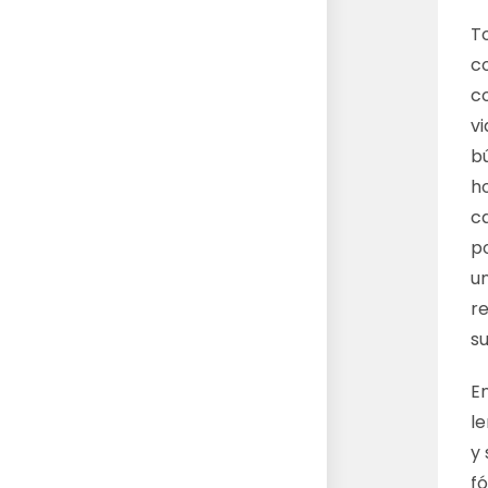
T
co
c
v
b
ho
ca
p
u
re
s
E
le
y
fó