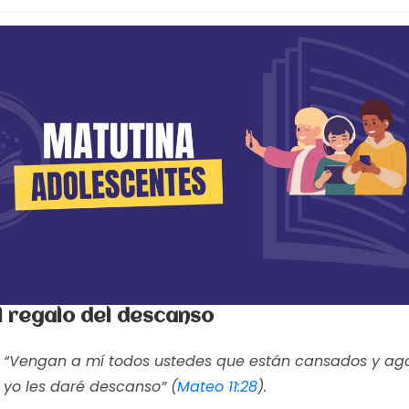
l regalo del descanso
“Vengan a mí todos ustedes que están cansados y ag
yo les daré descanso” (
Mateo 11:28
).