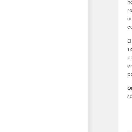
h
r
co
c
E
To
pa
en
p
O
s