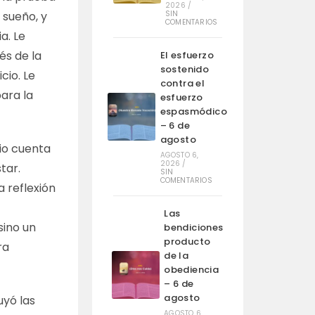
2026
/
SIN
 sueño, y
COMENTARIOS
a. Le
és de la
El esfuerzo
sostenido
cio. Le
contra el
para la
esfuerzo
espasmódico
– 6 de
agosto
io cuenta
AGOSTO 6,
2026
/
tar.
SIN
COMENTARIOS
 reflexión
Las
sino un
bendiciones
producto
ra
de la
obediencia
– 6 de
agosto
uyó las
AGOSTO 6,