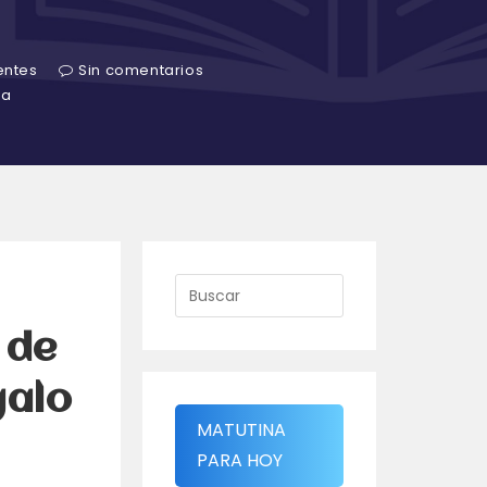
entes
Sin comentarios
ra
 de
galo
MATUTINA
PARA HOY