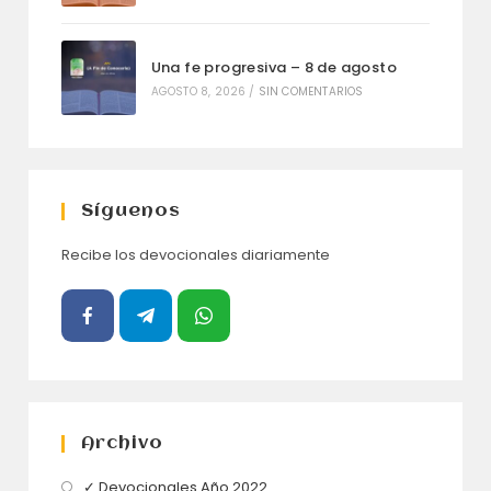
Una fe progresiva – 8 de agosto
AGOSTO 8, 2026
/
SIN COMENTARIOS
Síguenos
Recibe los devocionales diariamente
Archivo
Se
✓ Devocionales Año 2022