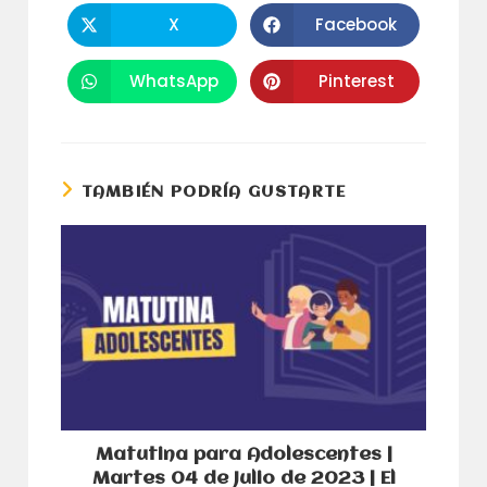
CONTENID
X
Facebook
Se
Se
abre
abre
en
en
una
una
WhatsApp
Pinterest
Se
Se
nueva
nueva
abre
abre
ventana
ventana
en
en
una
una
nueva
nueva
ventana
ventana
TAMBIÉN PODRÍA GUSTARTE
Matutina para Adolescentes |
Martes 04 de Julio de 2023 | El