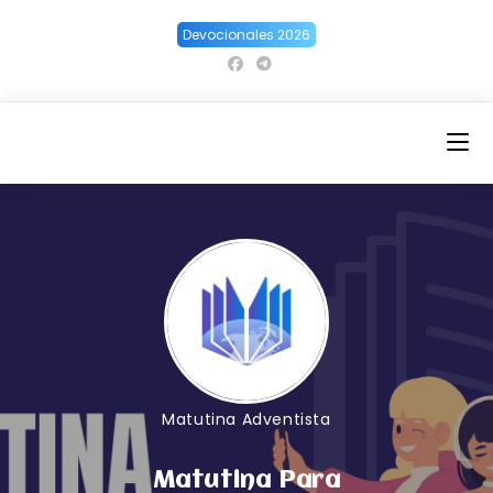
Ir
Devocionales 2026
al
contenido
Matutina Adventista
Matutina Para