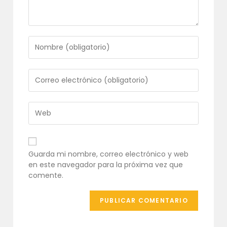
Introduce
tu
nombre
o
Introduce
nombre
tu
de
dirección
usuario
de
Introduce
para
correo
la
comentar
electrónico
URL
para
de
comentar
tu
Guarda mi nombre, correo electrónico y web
web
en este navegador para la próxima vez que
(opcional)
comente.