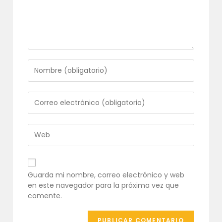
Introduce
tu
nombre
o
Introduce
nombre
tu
de
dirección
usuario
de
Introduce
para
correo
la
comentar
electrónico
URL
para
de
comentar
tu
Guarda mi nombre, correo electrónico y web
web
en este navegador para la próxima vez que
(opcional)
comente.