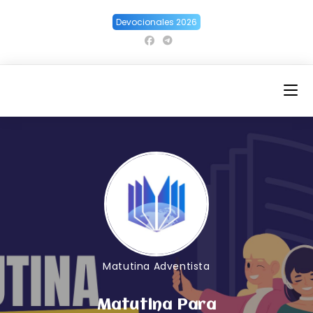
Ir
Devocionales 2026
al
contenido
Matutina Adventista
Matutina Para