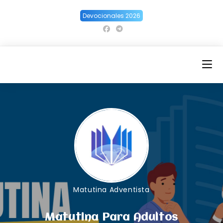
Ir
Devocionales 2026
al
contenido
Matutina Adventista
Matutina Para Adultos