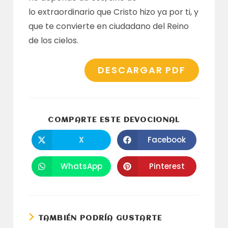
lo extraordinario que Cristo hizo ya por ti, y
que te convierte en ciudadano del Reino
de los cielos.
DESCARGAR PDF
COMPARTI
COMPARTE ESTE DEVOCIONAL
ESTE
CONTENID
X
Facebook
Se
Se
abre
abre
en
en
una
una
WhatsApp
Pinterest
Se
Se
nueva
nueva
abre
abre
ventana
ventana
en
en
una
una
nueva
nueva
ventana
ventana
TAMBIÉN PODRÍA GUSTARTE