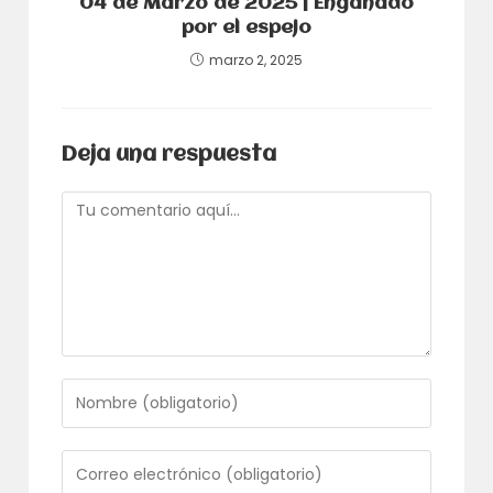
04 de Marzo de 2025 | Engañado
por el espejo
marzo 2, 2025
Deja una respuesta
Comentario
Introduce
tu
nombre
o
Introduce
nombre
tu