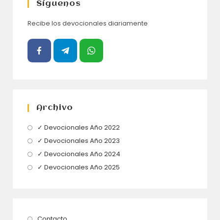
Síguenos
Recibe los devocionales diariamente
Archivo
Se
✓ Devocionales Año 2022
abre
Se
✓ Devocionales Año 2023
en
abre
Se
✓ Devocionales Año 2024
una
en
abre
Se
✓ Devocionales Año 2025
nueva
una
en
abre
pestaña
nueva
una
en
pestaña
nueva
una
pestaña
nueva
Se
Contacto