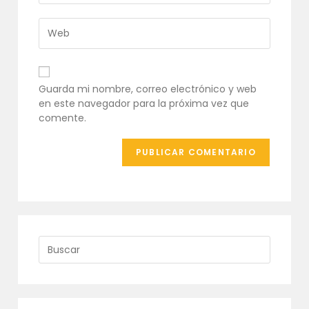
de
dirección
usuario
de
Introduce
para
correo
la
comentar
electrónico
URL
para
de
comentar
tu
Guarda mi nombre, correo electrónico y web
web
en este navegador para la próxima vez que
(opcional)
comente.