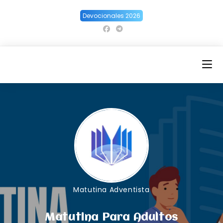
Ir
Devocionales 2026
al
contenido
Matutina Adventista
Matutina Para Adultos