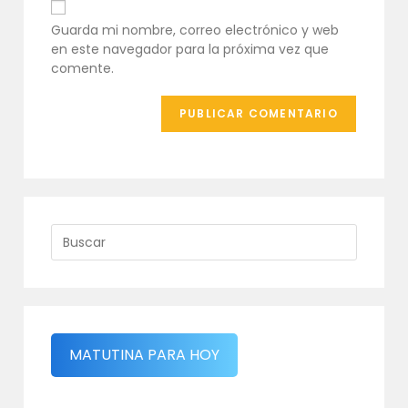
para
de
comentar
tu
Guarda mi nombre, correo electrónico y web
web
en este navegador para la próxima vez que
(opcional)
comente.
MATUTINA PARA HOY