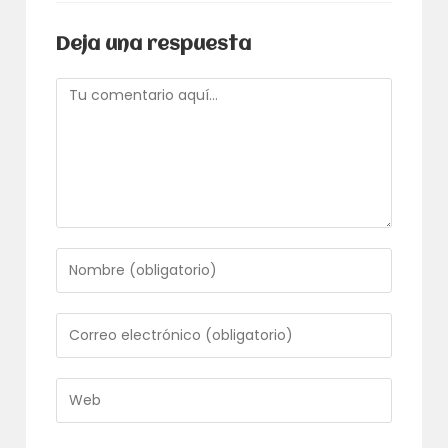
Deja una respuesta
Comentario
Introduce
tu
nombre
o
Introduce
nombre
tu
de
dirección
usuario
de
Introduce
para
correo
la
comentar
electrónico
URL