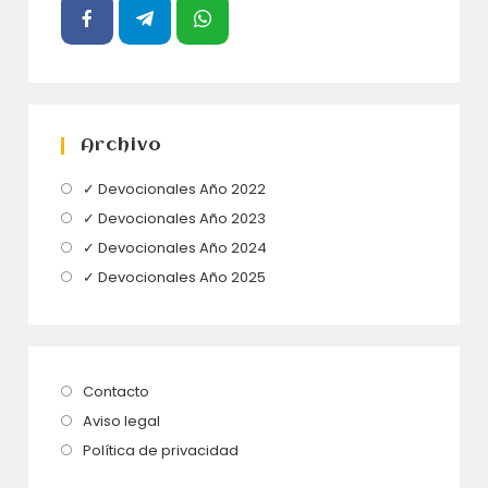
Archivo
Se
✓ Devocionales Año 2022
abre
Se
✓ Devocionales Año 2023
en
abre
Se
✓ Devocionales Año 2024
una
en
abre
Se
✓ Devocionales Año 2025
nueva
una
en
abre
pestaña
nueva
una
en
pestaña
nueva
una
pestaña
nueva
Se
Contacto
pestaña
abre
Se
Aviso legal
en
abre
Se
Política de privacidad
una
en
abre