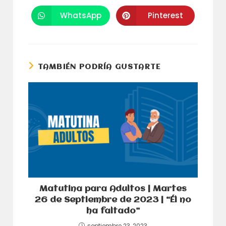
en
en
una
una
WhatsApp
Pinterest
Se
Se
nueva
nueva
abre
abre
ventana
ventana
en
en
una
una
nueva
nueva
ventana
ventana
TAMBIÉN PODRÍA GUSTARTE
Matutina para Adultos | Martes
26 de Septiembre de 2023 | “Él no
ha faltado”
septiembre 23, 2023