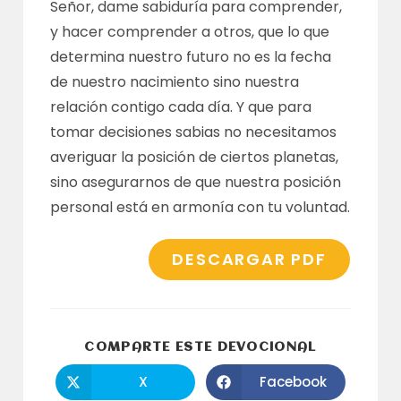
Señor, dame sabiduría para comprender,
y hacer comprender a otros, que lo que
determina nuestro futuro no es la fecha
de nuestro nacimiento sino nuestra
relación contigo cada día. Y que para
tomar decisiones sabias no necesitamos
averiguar la posición de ciertos planetas,
sino asegurarnos de que nuestra posición
personal está en armonía con tu voluntad.
DESCARGAR PDF
COMPARTI
COMPARTE ESTE DEVOCIONAL
ESTE
CONTENID
X
Facebook
Se
Se
abre
abre