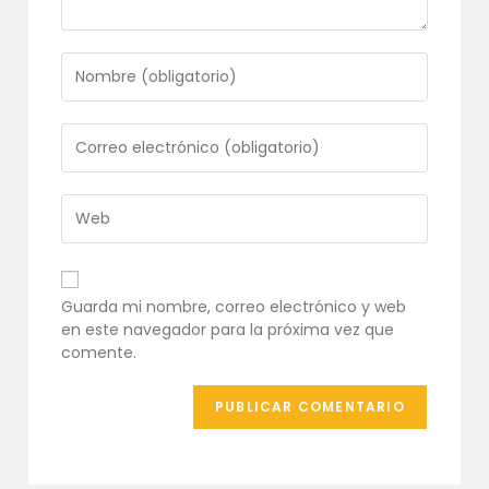
Introduce
tu
nombre
o
Introduce
nombre
tu
de
dirección
usuario
de
Introduce
para
correo
la
comentar
electrónico
URL
para
de
comentar
tu
Guarda mi nombre, correo electrónico y web
web
en este navegador para la próxima vez que
(opcional)
comente.