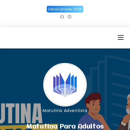
Ir
Devocionales 2026
al
contenido
Matutina Adventista
Matutina Para Adultos