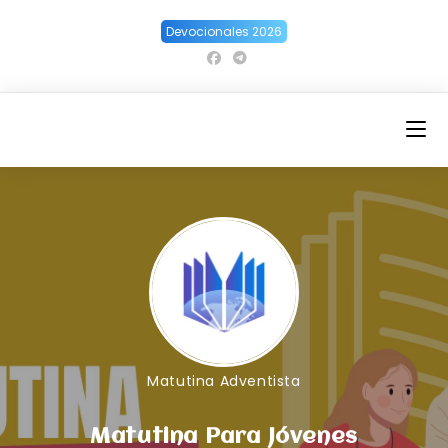
Ir
Devocionales 2026
al
contenido
Matutina Adventista
Matutina Para Jóvenes