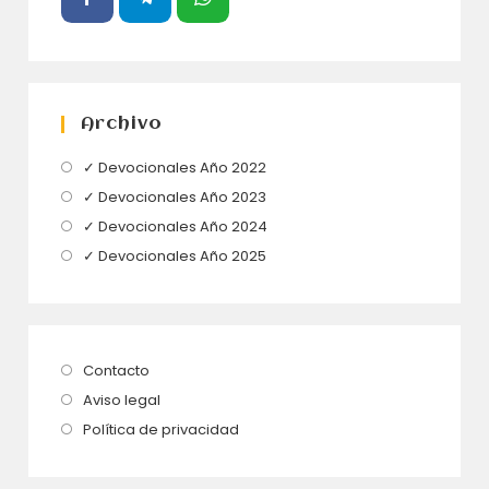
Archivo
Se
✓ Devocionales Año 2022
abre
Se
✓ Devocionales Año 2023
en
abre
Se
✓ Devocionales Año 2024
una
en
abre
Se
✓ Devocionales Año 2025
nueva
una
en
abre
pestaña
nueva
una
en
pestaña
nueva
una
pestaña
nueva
Se
Contacto
pestaña
abre
Se
Aviso legal
en
abre
Se
Política de privacidad
una
en
abre
nueva
una
en