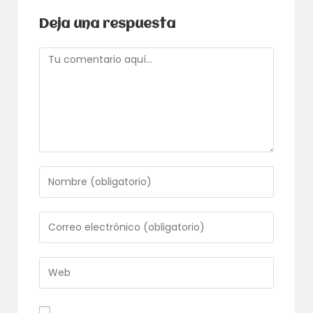
Deja una respuesta
Comentario
Introduce
tu
nombre
o
Introduce
nombre
tu
de
dirección
usuario
de
Introduce
para
correo
la
comentar
electrónico
URL
para
de