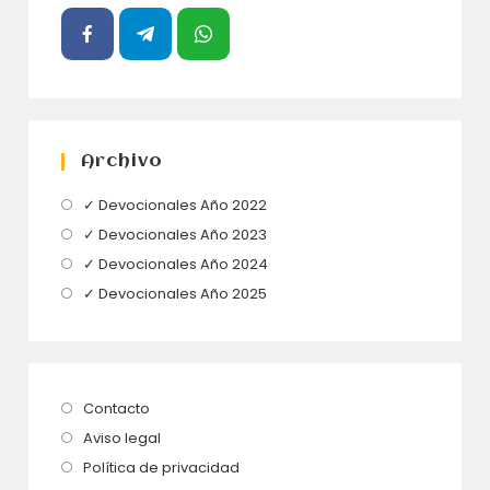
Archivo
Se
✓ Devocionales Año 2022
abre
Se
✓ Devocionales Año 2023
en
abre
Se
✓ Devocionales Año 2024
una
en
abre
Se
✓ Devocionales Año 2025
nueva
una
en
abre
pestaña
nueva
una
en
pestaña
nueva
una
pestaña
nueva
Se
Contacto
pestaña
abre
Se
Aviso legal
en
abre
Se
Política de privacidad