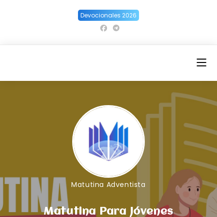
Ir
Devocionales 2026
al
contenido
Matutina Adventista
Matutina Para Jóvenes