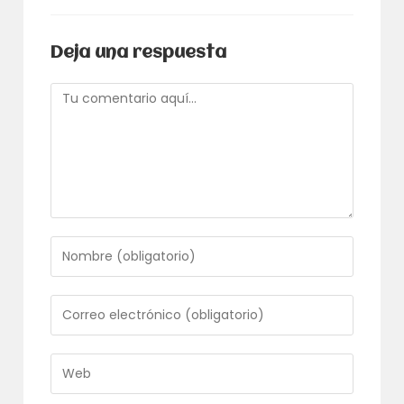
Deja una respuesta
Comentario
Introduce
tu
nombre
o
Introduce
nombre
tu
de
dirección
usuario
de
Introduce
para
correo
la
comentar
electrónico
URL