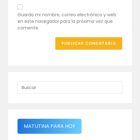
para
de
comentar
tu
Guarda mi nombre, correo electrónico y web
web
en este navegador para la próxima vez que
(opcional)
comente.
MATUTINA PARA HOY