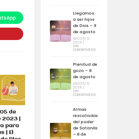
Llegamos
tsApp
e
a ser hijos
bre
de Dios – 9
n
de agosto
na
ueva
AGOSTO 9,
entana
2026
/
SIN
COMENTARIOS
Plenitud de
gozo – 8
de agosto
AGOSTO 8,
2026
/
SIN
COMENTARIOS
Almas
 05 de
rescatadas
 2023 |
del poder
a para
de Satanás
s | El
– 8 de