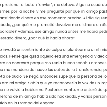
e presionar el botón “enviar”, me detuve. Algo no cuadrab
iernes por la noche, y me pregunté por qué mi amigo pas
ansfiriendo dinero en ese momento preciso. Al día siguien
ábado, ¿por qué me prometió devolverme el dinero un dí
aborable? Además, ese amigo nunca antes me había ped
restado dinero, ¿por qué lo hacía ahora?
e invadió un sentimiento de culpa al plantearme a mí mi
das. Pensé que quizá aquello era una emergencia, y decid
ero no contestó porque “no tenía buena señal”. Entonces 
ue me mandara de nuevo los datos de la transferencia, p
ota de audio. Se negó. Entonces supe que la persona del o
o era mi amigo. Sabía que yo reconocería la voz de un imp
ue no volvió a hablarme. Posteriormente, me enteré de qu
eléfono de mi amigo había sido hackeado, y varias perso
aído en la trampa del engaño.