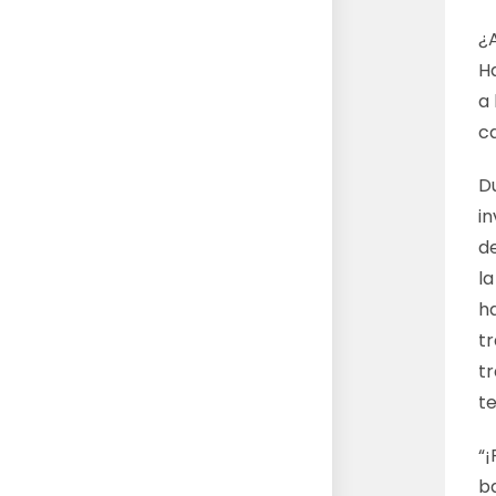
¿
H
a
c
D
in
de
l
ha
tr
tr
t
“¡
b