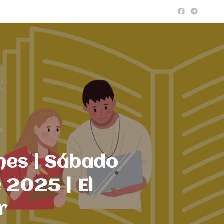
a
nes | Sábado
 2025 | El
r