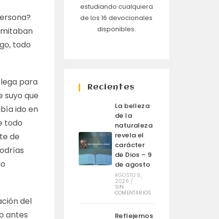
estudiando cualquiera
persona?
de los 16 devocionales
disponibles.
limitaban
go, todo
olega para
Recientes
je suyo que
La belleza
bía ido en
de la
e todo
naturaleza
revela el
ite de
carácter
Podrías
de Dios – 9
ro
de agosto
AGOSTO 9,
2026
/
SIN
COMENTARIOS
ación del
to antes
Reflejemos