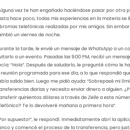
Alguna vez te han engañado haciéndose pasar por otra 
asta hace poco, todas mis experiencias en la materia se 
 bromas telefónicas realizadas por mis amigos. Sin embar
ambió un viernes de noche.
urante la tarde, le envié un mensaje de
WhatsApp
a un c
vitarlo a un evento. Pasadas las 9:00 PM, recibí un mensa
cía: “Hola”. Después de saludarlo, le pregunté cómo le ha
a reunión programada para ese día, a lo que respondió qu
bía salido bien. Luego me pidió ayuda: “Sobrepasé mi lím
ansferencias diarias y necesito enviar dinero a alguien. ¿
ansferir quinientos dólares a través de
Zelle
a este núme
elefónico? Te lo devolveré mañana a primera hora”.
Por supuesto!”, le respondí. Inmediatamente abrí la aplic
anco y comencé el proceso de la transferencia, pero jus