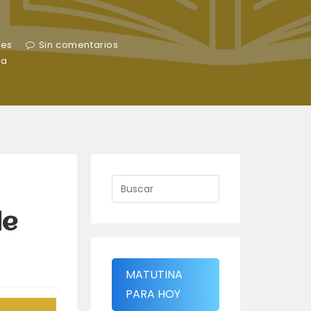
nes
Sin comentarios
ra
de
MATUTINA
PARA HOY