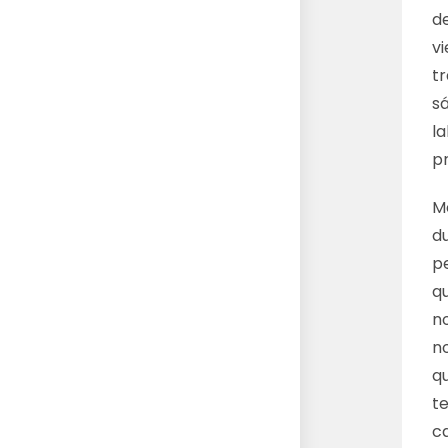
d
v
tr
s
l
p
M
du
p
q
n
n
q
t
c