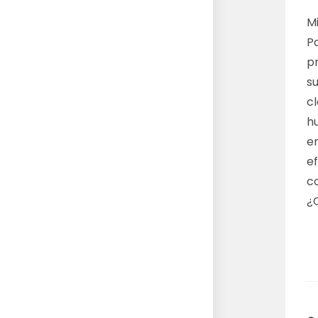
M
P
p
s
c
h
e
e
co
¿