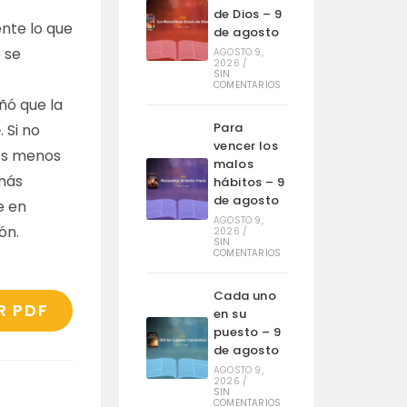
de Dios – 9
ente lo que
de agosto
 se
AGOSTO 9,
2026
/
SIN
COMENTARIOS
ñó que la
Para
o
. Si no
vencer los
res menos
malos
 más
hábitos – 9
de agosto
e en
AGOSTO 9,
ón.
2026
/
SIN
COMENTARIOS
Cada uno
R PDF
en su
puesto – 9
de agosto
AGOSTO 9,
2026
/
SIN
COMENTARIOS