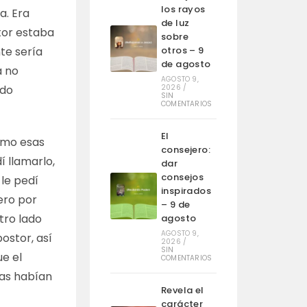
los rayos
a. Era
de luz
tor estaba
sobre
otros – 9
te sería
de agosto
a no
AGOSTO 9,
2026
/
ido
SIN
COMENTARIOS
El
smo esas
consejero:
í llamarlo,
dar
consejos
le pedí
inspirados
ero por
– 9 de
tro lado
agosto
AGOSTO 9,
ostor, así
2026
/
SIN
e el
COMENTARIOS
nas habían
Revela el
carácter