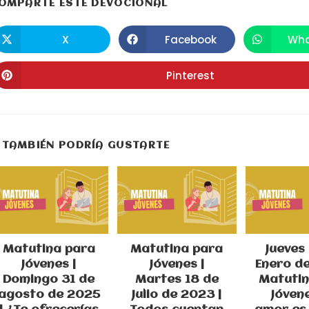
COMPARTIR
OMPARTE ESTE DEVOCIONAL
ESTE
X
Facebook
Wha
Se
Se
S
abre
abre
a
CONTENIDO
en
en
e
una
una
u
Pinterest
Se
nueva
nueva
n
abre
ventana
ventana
v
en
una
nueva
ventana
TAMBIÉN PODRÍA GUSTARTE
Matutina para
Matutina para
Jueves
Jóvenes |
Jóvenes |
Enero de
Domingo 31 de
Martes 18 de
Matutin
agosto de 2025
Julio de 2023 |
Jóvene