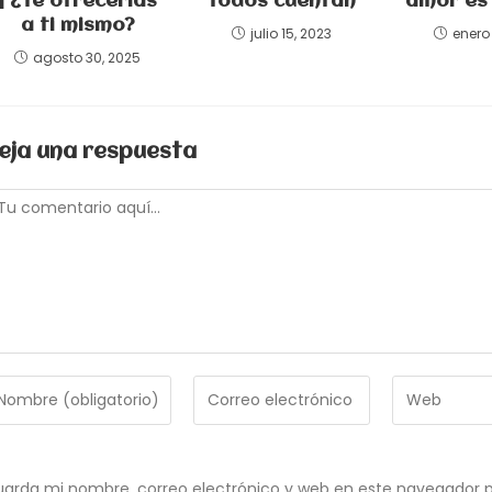
| ¿Te ofrecerías
Todos cuentan
amor es 
a ti mismo?
julio 15, 2023
enero 
agosto 30, 2025
eja una respuesta
omentario
troduce
Introduce
Introduce
tu
la
ombre
dirección
URL
de
de
ombre
correo
tu
arda mi nombre, correo electrónico y web en este navegador p