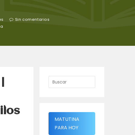
es
Sin comentarios
ra
|
ilos
MATUTINA
PARA HOY