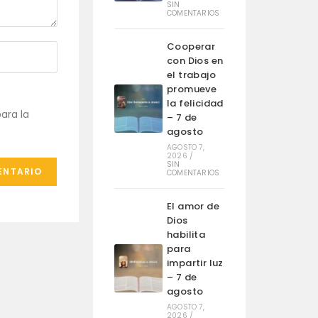
SIN
COMENTARIOS
Cooperar
con Dios en
el trabajo
promueve
la felicidad
ara la
– 7 de
agosto
AGOSTO 7,
2026
/
SIN
COMENTARIOS
El amor de
Dios
habilita
para
impartir luz
– 7 de
agosto
AGOSTO 7,
2026
/