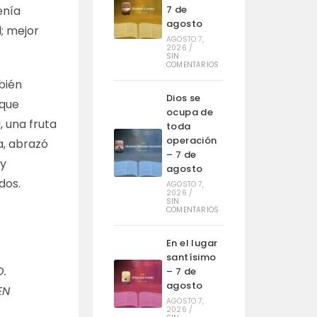
7 de
enía
agosto
; mejor
AGOSTO 7,
2026
/
SIN
COMENTARIOS
mbién
Dios se
 que
ocupa de
, una fruta
toda
operación
a, abrazó
– 7 de
 y
agosto
dos.
AGOSTO 7,
2026
/
SIN
COMENTARIOS
En el lugar
santísimo
O.
– 7 de
agosto
EN
AGOSTO 7,
2026
/