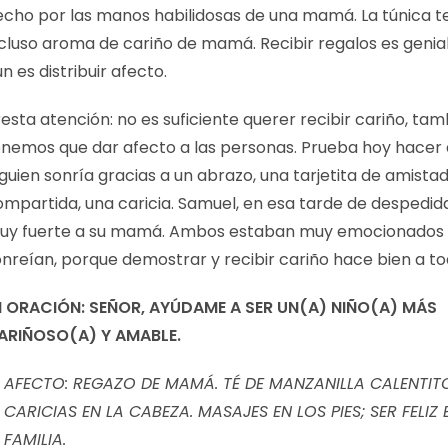
echo por las manos habilidosas de una mamá. La túnica t
ncluso aroma de cariño de mamá. Recibir regalos es genial
n es distribuir afecto.
esta atención: no es suficiente querer recibir cariño, ta
enemos que dar afecto a las personas. Prueba hoy hacer
guien sonría gracias a un abrazo, una tarjetita de amistad
ompartida, una caricia. Samuel, en esa tarde de despedid
uy fuerte a su mamá. Ambos estaban muy emocionados
onreían, porque demostrar y recibir cariño hace bien a to
I ORACIÓN: SEÑOR, AYÚDAME A SER UN(A) NIÑO(A) MÁS
ARIÑOSO(A) Y AMABLE.
AFECTO: REGAZO DE MAMÁ. TÉ DE MANZANILLA CALENTIT
CARICIAS EN LA CABEZA. MASAJES EN LOS PIES; SER FELIZ 
FAMILIA.