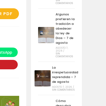
SIN
COMENTARIOS
R PDF
Algunos
prefieren la
tradición a
obedecer
la ley de
Dios – 7 de
agosto
AGOSTO 7,
2026
/
tsApp
e
SIN
bre
COMENTARIOS
n
na
ueva
La
entana
irrespetuosidad
reprendida – 7
de agosto
AGOSTO 7, 2026
/
SIN COMENTARIOS
Cómo
descubrir