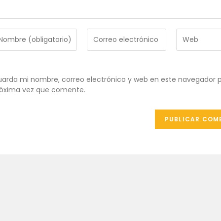
troduce
Introduce
Introduce
tu
la
ombre
dirección
URL
de
de
ombre
correo
tu
arda mi nombre, correo electrónico y web en este navegador p
e
electrónico
web
óxima vez que comente.
uario
para
(opcional)
ra
comentar
omentar