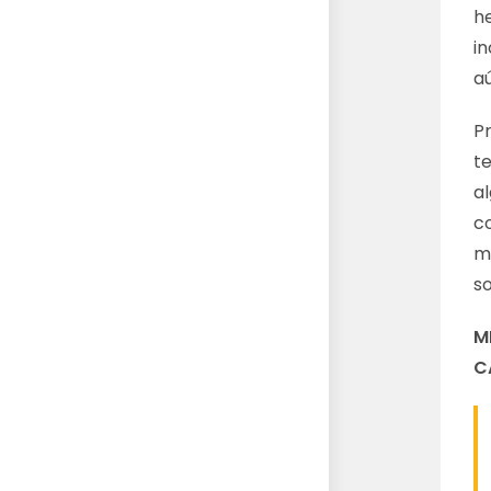
h
i
aú
Pr
t
al
c
m
s
M
C