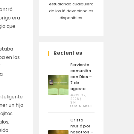
estudiando cualquiera
ontró.
de los 16 devocionales
brigo era
disponibles.
gia que
estaba
Recientes
ba en los
Ferviente
y
comunión
ga
con Dios –
7 de
agosto
AGOSTO 7,
nteligente
2026
/
SIN
er un hijo
COMENTARIOS
ojitos
Cristo
alos,
murió por
sido
nosotros –