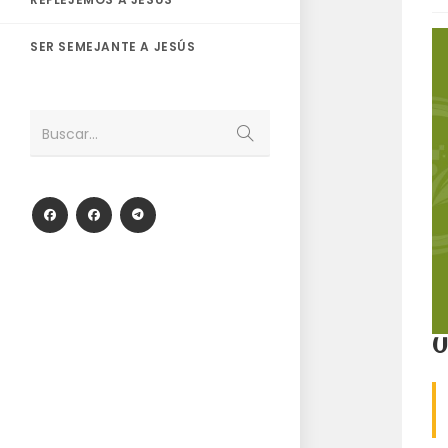
SER SEMEJANTE A JESÚS
Enviar
Buscar...
la
búsqueda
U