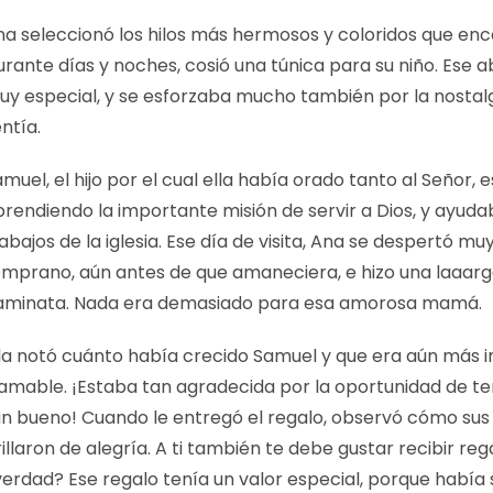
na seleccionó los hilos más hermosos y coloridos que enc
rante días y noches, cosió una túnica para su niño. Ese a
uy especial, y se esforzaba mucho también por la nostal
ntía.
muel, el hijo por el cual ella había orado tanto al Señor, 
prendiendo la importante misión de servir a Dios, y ayuda
abajos de la iglesia. Ese día de visita, Ana se despertó mu
emprano, aún antes de que amaneciera, e hizo una laaar
aminata. Nada era demasiado para esa amorosa mamá.
lla notó cuánto había crecido Samuel y que era aún más i
 amable. ¡Estaba tan agradecida por la oportunidad de ten
an bueno! Cuando le entregó el regalo, observó cómo sus 
illaron de alegría. A ti también te debe gustar recibir reg
verdad? Ese regalo tenía un valor especial, porque había 