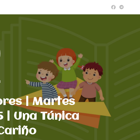
a
res | Martes
 | Una Túnica
Cariño