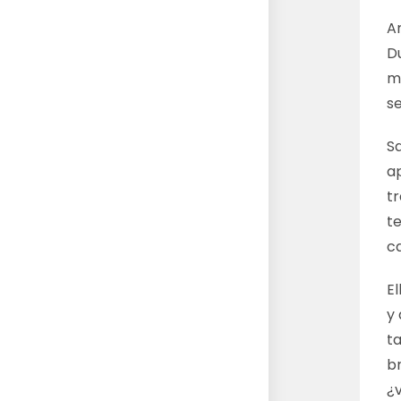
A
Du
m
se
Sa
a
tr
t
c
E
y
t
br
¿