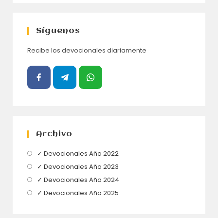
Síguenos
Recibe los devocionales diariamente
Archivo
Se
✓ Devocionales Año 2022
abre
Se
✓ Devocionales Año 2023
en
abre
Se
✓ Devocionales Año 2024
una
en
abre
Se
✓ Devocionales Año 2025
nueva
una
en
abre
pestaña
nueva
una
en