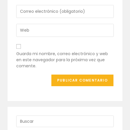
nombre
o
Introduce
nombre
tu
de
dirección
usuario
de
Introduce
para
correo
la
comentar
electrónico
URL
para
de
comentar
tu
Guarda mi nombre, correo electrónico y web
web
en este navegador para la próxima vez que
(opcional)
comente.