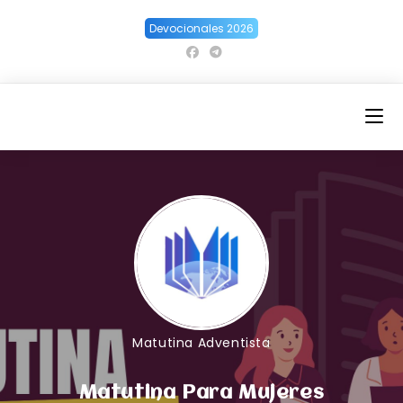
Ir
Devocionales 2026
al
contenido
Matutina Adventista
Matutina Para Mujeres