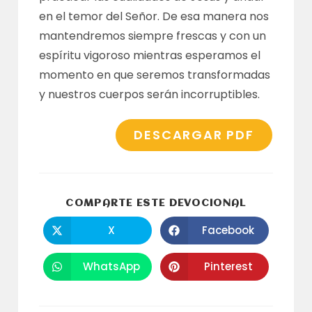
en el temor del Señor. De esa manera nos
mantendremos siempre frescas y con un
espíritu vigoroso mientras esperamos el
momento en que seremos transformadas
y nuestros cuerpos serán incorruptibles.
DESCARGAR PDF
COMPARTI
COMPARTE ESTE DEVOCIONAL
ESTE
CONTENID
X
Facebook
Se
Se
abre
abre
en
en
una
una
WhatsApp
Pinterest
Se
Se
nueva
nueva
abre
abre
ventana
ventana
en
en
una
una
nueva
nueva