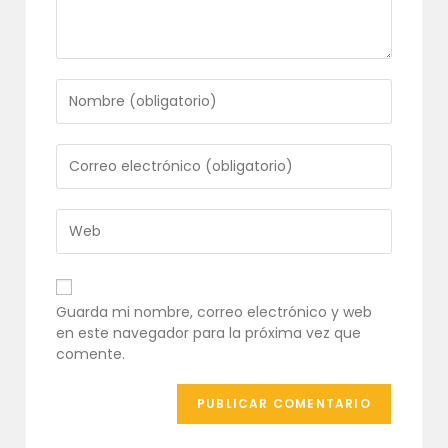
Introduce
tu
nombre
o
Introduce
nombre
tu
de
dirección
usuario
de
Introduce
para
correo
la
comentar
electrónico
URL
para
de
comentar
tu
Guarda mi nombre, correo electrónico y web
web
en este navegador para la próxima vez que
(opcional)
comente.