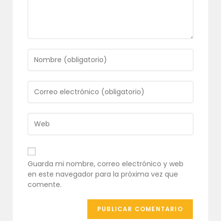
Introduce
tu
nombre
o
Introduce
nombre
tu
de
dirección
usuario
de
Introduce
para
correo
la
comentar
electrónico
URL
para
de
comentar
tu
Guarda mi nombre, correo electrónico y web
web
en este navegador para la próxima vez que
(opcional)
comente.