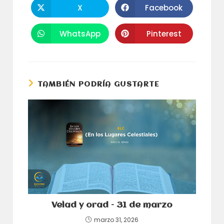
CONTENID
X
Facebook
Se
Se
abre
abre
en
en
una
una
WhatsApp
Pinterest
Se
Se
nueva
nueva
abre
abre
ventana
ventana
en
en
una
una
nueva
nueva
ventana
ventana
TAMBIÉN PODRÍA GUSTARTE
Velad y orad – 31 de marzo
marzo 31, 2026