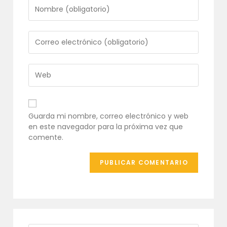
Introduce
tu
nombre
o
Introduce
nombre
tu
de
dirección
usuario
de
Introduce
para
correo
la
comentar
electrónico
URL
para
de
comentar
tu
Guarda mi nombre, correo electrónico y web
web
en este navegador para la próxima vez que
(opcional)
comente.