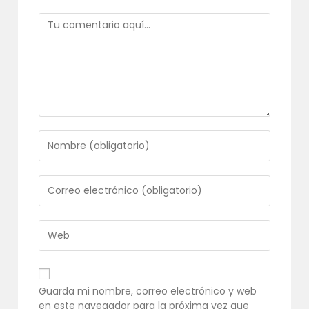
Comentario
Introduce
tu
nombre
o
Introduce
nombre
tu
de
dirección
usuario
de
Introduce
para
correo
la
comentar
electrónico
URL
para
de
comentar
tu
Guarda mi nombre, correo electrónico y web
web
en este navegador para la próxima vez que