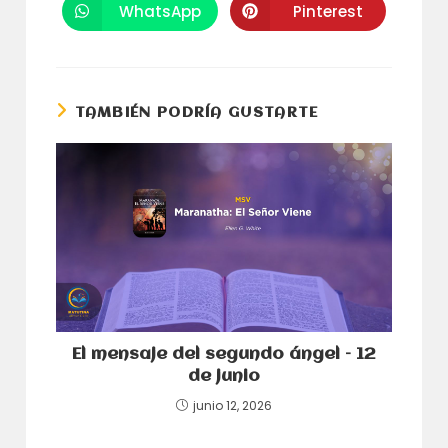
una
una
WhatsApp
Pinterest
Se
Se
nueva
nueva
abre
abre
ventana
ventana
en
en
una
una
nueva
nueva
ventana
ventana
TAMBIÉN PODRÍA GUSTARTE
El mensaje del segundo ángel – 12
de junio
junio 12, 2026