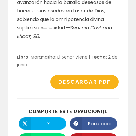
avanzarán hacia la batalla deseosos de
hacer cosas osadas en favor de Dios,
sabiendo que la omnipotencia divina
suplirá su necesidad.—
Servicio Cristiano
Eficaz, 98
.
Libro:
Maranatha: El Señor Viene |
Fecha:
2 de
junio
DESCARGAR PDF
COMPARTI
COMPARTE ESTE DEVOCIONAL
ESTE
CONTENID
X
Facebook
Se
Se
abre
abre
en
en