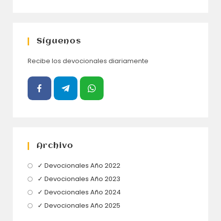
Síguenos
Recibe los devocionales diariamente
Archivo
Se
✓ Devocionales Año 2022
abre
Se
✓ Devocionales Año 2023
en
abre
Se
✓ Devocionales Año 2024
una
en
abre
Se
✓ Devocionales Año 2025
nueva
una
en
abre