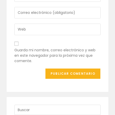
nombre
o
Introduce
nombre
tu
de
dirección
usuario
de
Introduce
para
correo
la
comentar
electrónico
URL
para
de
comentar
tu
Guarda mi nombre, correo electrónico y web
web
en este navegador para la próxima vez que
(opcional)
comente.