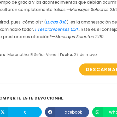
iempo de gracia y los acontecimientos que debían ocurri
esultaron completamente falsas.—
Mensajes Selectos 2:85
irad, pues, cómo oís” (
Lucas 8:18
), es la amonestación de
Examinadlo todo”.
1 Tesalonicenses 5:21
… Este es el consejo
le prestaremos atención?—
Mensajes Selectos 2:90
.
bro:
Maranatha: El Señor Viene |
Fecha:
27 de mayo
DESCARGA
COMPARTIR
OMPARTE ESTE DEVOCIONAL
ESTE
X
Facebook
Wha
Se
Se
S