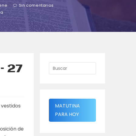
iene
Sin comentarios
ra
– 27
 vestidos
MATUTINA
PARA HOY
osición de