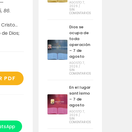
r—
AGOSTO 7,
2026
/
, 86
.
SIN
COMENTARIOS
 Cristo…
Dios se
 de Dios;
ocupa de
toda
operación
– 7 de
agosto
AGOSTO 7,
2026
/
SIN
COMENTARIOS
R PDF
En el lugar
santísimo
– 7 de
agosto
AGOSTO 7,
2026
/
SIN
COMENTARIOS
tsApp
e