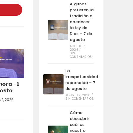
bre
Algunos
n
na
prefieren la
ueva
tradición a
entana
obedecer
la ley de
Dios – 7 de
agosto
AGOSTO 7,
2026
/
SIN
COMENTARIOS
La
irrespetuosidad
reprendida – 7
hora – 1
de agosto
osto
AGOSTO 7, 2026
/
SIN COMENTARIOS
 1, 2026
Cómo
descubrir
cuál es
nuestro