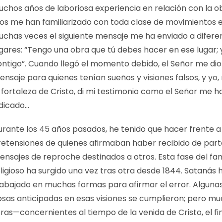
uchos años de laboriosa experiencia en relación con la o
ios me han familiarizado con toda clase de movimientos e
uchas veces el siguiente mensaje me ha enviado a difere
ugares: “Tengo una obra que tú debes hacer en ese lugar; 
ontigo”. Cuando llegó el momento debido, el Señor me dio
ensaje para quienes tenían sueños y visiones falsos, y yo
 fortaleza de Cristo, di mi testimonio como el Señor me h
ndicado…
urante los 45 años pasados, he tenido que hacer frente a
retensiones de quienes afirmaban haber recibido de part
ensajes de reproche destinados a otros. Esta fase del fa
ligioso ha surgido una vez tras otra desde 1844. Satanás 
rabajado en muchas formas para afirmar el error. Algunas
osas anticipadas en esas visiones se cumplieron; pero m
ras—concernientes al tiempo de la venida de Cristo, el fi