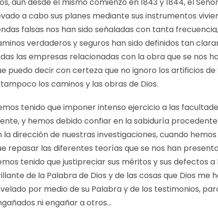
ios, aun desde el mismo comienzo en 1843 y 1844, el Seño
levado a cabo sus planes mediante sus instrumentos vivien
ndas falsas nos han sido señaladas con tanta frecuencia,
aminos verdaderos y seguros han sido definidos tan clar
odas las empresas relacionadas con la obra que se nos ha
e puedo decir con certeza que no ignoro los artificios de
i tampoco los caminos y las obras de Dios.
emos tenido que imponer intenso ejercicio a las facultade
ente, y hemos debido confiar en la sabiduría procedente
n la dirección de nuestras investigaciones, cuando hemos
ue repasar las diferentes teorías que se nos han presenta
mos tenido que justipreciar sus méritos y sus defectos a l
illante de la Palabra de Dios y de las cosas que Dios me 
evelado por medio de su Palabra y de los testimonios, par
ngañados ni engañar a otros…