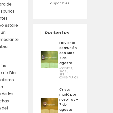
disponibles.
bra de
spurios.
ntes
yo estaré
 un
Recientes
, mediante
Ferviente
abía
comunión
con Dios –
7 de
agosto
 las
AGOSTO 7,
2026
/
e de Dios
SIN
COMENTARIOS
natismo
ha
Cristo
 de las
murió por
nosotros –
uchas
7 de
n del
agosto