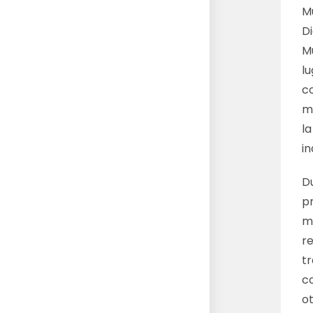
M
D
M
l
c
m
la
i
D
p
m
re
t
c
ot