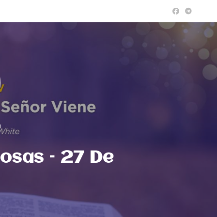
a
osas – 27 De