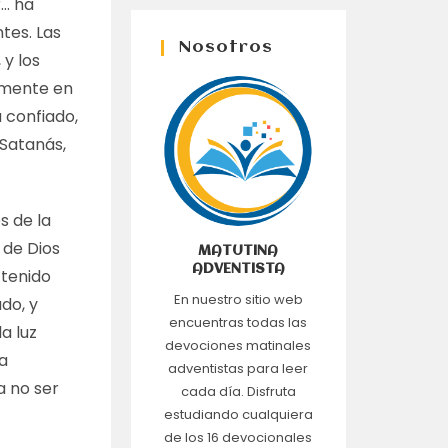
r… ha
tes. Las
Nosotros
 y los
amente en
 confiado,
 Satanás,
s de la
 de Dios
MATUTINA
ADVENTISTA
 tenido
En nuestro sitio web
do, y
encuentras todas las
a luz
devociones matinales
ha
adventistas para leer
a no ser
cada día. Disfruta
estudiando cualquiera
de los 16 devocionales