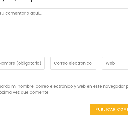
omentario
troduce
Introduce
Introduce
tu
la
ombre
dirección
URL
de
de
ombre
correo
tu
arda mi nombre, correo electrónico y web en este navegador p
e
electrónico
web
óxima vez que comente.
uario
para
(opcional)
ra
comentar
omentar