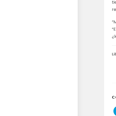
t
r
“M
“
¿
Li
C