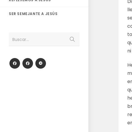
D
l
SER SEMEJANTE A JESÚS
se
c
t
Enviar
Buscar...
qu
la
búsqueda
n
H
m
e
q
he
br
r
e