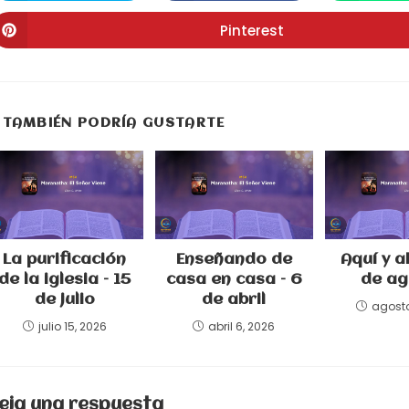
abre
abre
a
CONTENIDO
en
en
e
una
una
u
Pinterest
Se
nueva
nueva
n
abre
ventana
ventana
v
en
una
nueva
ventana
TAMBIÉN PODRÍA GUSTARTE
La purificación
Enseñando de
Aquí y a
de la iglesia – 15
casa en casa – 6
de ag
de julio
de abril
agosto
julio 15, 2026
abril 6, 2026
eja una respuesta