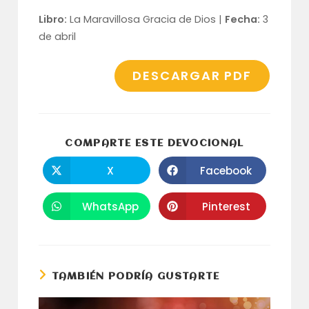
Libro:
La Maravillosa Gracia de Dios |
Fecha:
3
de abril
DESCARGAR PDF
COMPARTI
COMPARTE ESTE DEVOCIONAL
ESTE
CONTENID
X
Facebook
Se
Se
abre
abre
en
en
una
una
WhatsApp
Pinterest
Se
Se
nueva
nueva
abre
abre
ventana
ventana
en
en
una
una
nueva
nueva
ventana
ventana
TAMBIÉN PODRÍA GUSTARTE