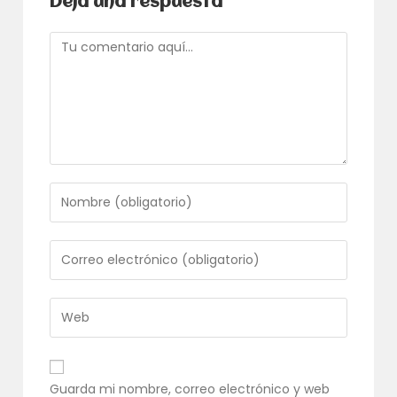
Deja una respuesta
Comentario
Introduce
tu
nombre
o
Introduce
nombre
tu
de
dirección
usuario
de
Introduce
para
correo
la
comentar
electrónico
URL
para
de
comentar
tu
Guarda mi nombre, correo electrónico y web