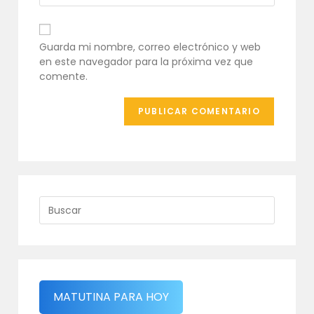
comentar
electrónico
URL
para
de
comentar
tu
Guarda mi nombre, correo electrónico y web
web
en este navegador para la próxima vez que
(opcional)
comente.
MATUTINA PARA HOY