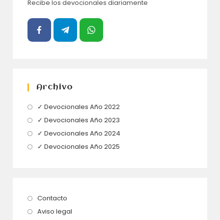
Recibe los devocionales diariamente
Archivo
Se
✓ Devocionales Año 2022
abre
Se
✓ Devocionales Año 2023
en
abre
Se
✓ Devocionales Año 2024
una
en
abre
Se
✓ Devocionales Año 2025
nueva
una
en
abre
pestaña
nueva
una
en
pestaña
nueva
una
pestaña
nueva
Se
Contacto
pestaña
abre
Se
Aviso legal