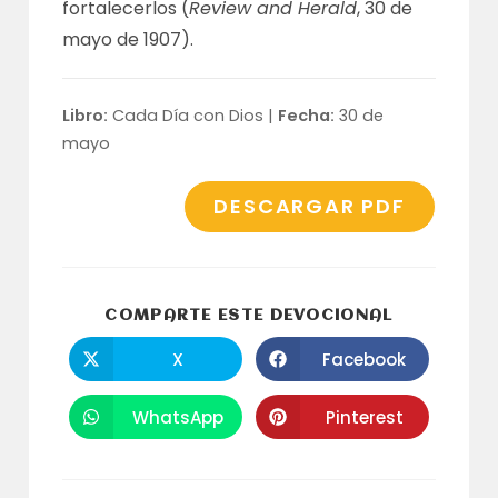
fortalecerlos (
Review and Herald
, 30 de
mayo de 1907).
Libro:
Cada Día con Dios |
Fecha:
30 de
mayo
DESCARGAR PDF
COMPARTI
COMPARTE ESTE DEVOCIONAL
ESTE
CONTENID
X
Facebook
Se
Se
abre
abre
en
en
una
una
WhatsApp
Pinterest
Se
Se
nueva
nueva
abre
abre
ventana
ventana
en
en
una
una
nueva
nueva