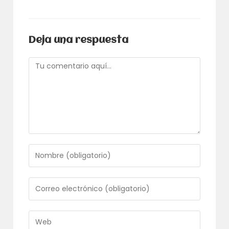
Deja una respuesta
Comentario
Introduce
tu
nombre
o
Introduce
nombre
tu
de
dirección
usuario
de
Introduce
para
correo
la