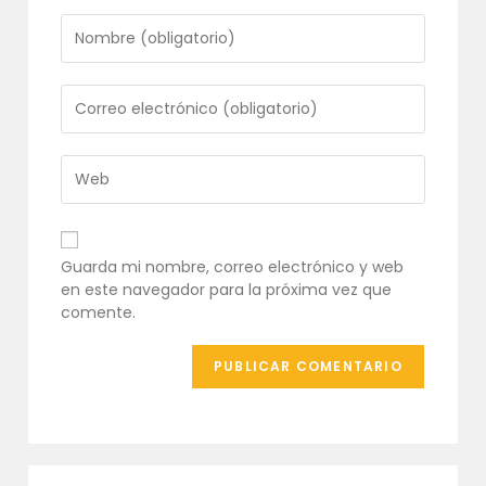
Introduce
tu
nombre
o
Introduce
nombre
tu
de
dirección
usuario
de
Introduce
para
correo
la
comentar
electrónico
URL
para
de
comentar
tu
Guarda mi nombre, correo electrónico y web
web
en este navegador para la próxima vez que
(opcional)
comente.