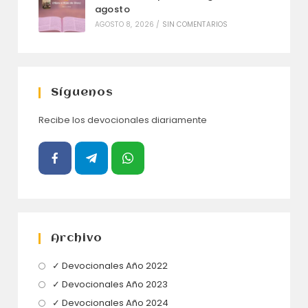
agosto
AGOSTO 8, 2026
/
SIN COMENTARIOS
Síguenos
Recibe los devocionales diariamente
Archivo
Se
✓ Devocionales Año 2022
abre
Se
✓ Devocionales Año 2023
en
abre
Se
✓ Devocionales Año 2024