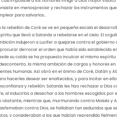
 casi imposible a los hombres infligir a Dios mayor insulto
onsiste en menospreciar y rechazar los instrumentos que 
mplear para salvarlos…
 la rebelión de Coré se ve en pequeña escala el desarroll
píritu que llevó a Satanás a rebelarse en el cielo. El orgull
bición indujeron a Lucifer a quejarse contra el gobierno d
procurar derrocar el orden que había sido establecido en 
esde su caída se ha propuesto inculcar el mismo espíritu 
 descontento, la misma ambición de cargos y honores en 
entes humanas. Así obró en el ánimo de Coré, Datán y A
ra hacerles desear ser enaltecidos, y para incitar en ello
esconfianza y rebelión. Satanás les hizo rechazar a Dios 
fe, al inducirlos a desechar a los hombres escogidos por e
o obstante, mientras que, murmurando contra Moisés y A
lasfemaban contra Dios, se hallaban tan seducidos que s
ustos, y consideraban a los que habían reprendido fielmen