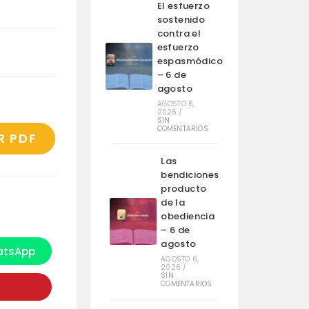
El esfuerzo
sostenido
contra el
esfuerzo
espasmódico
– 6 de
agosto
AGOSTO 6,
2026
/
SIN
COMENTARIOS
R PDF
Las
bendiciones
producto
de la
obediencia
– 6 de
agosto
tsApp
e
AGOSTO 6,
bre
2026
/
n
SIN
na
COMENTARIOS
ueva
entana