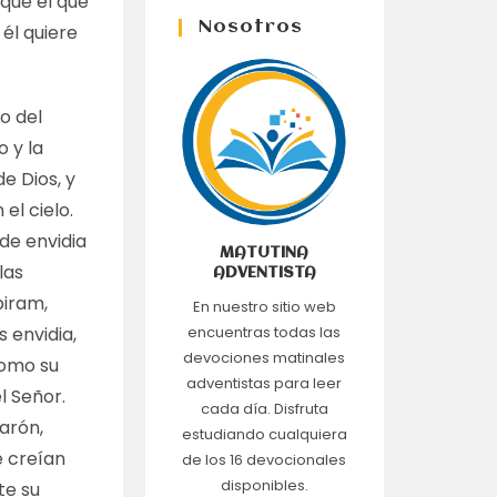
 que el que
Nosotros
él quiere
o del
o y la
e Dios, y
el cielo.
de envidia
MATUTINA
las
ADVENTISTA
biram,
En nuestro sitio web
s envidia,
encuentras todas las
devociones matinales
como su
adventistas para leer
l Señor.
cada día. Disfruta
arón,
estudiando cualquiera
e creían
de los 16 devocionales
disponibles.
te su