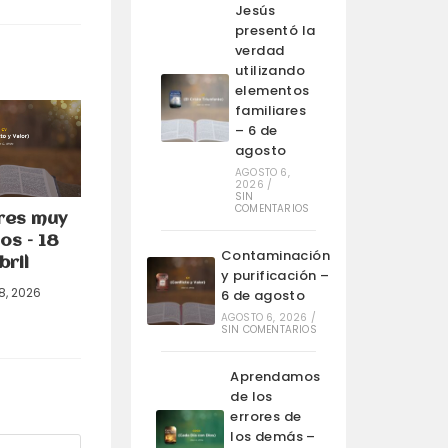
Jesús
presentó la
verdad
utilizando
elementos
familiares
– 6 de
agosto
AGOSTO 6,
2026
/
SIN
COMENTARIOS
res muy
os – 18
Contaminación
bril
y purificación –
18, 2026
6 de agosto
AGOSTO 6, 2026
/
SIN COMENTARIOS
Aprendamos
de los
errores de
los demás –