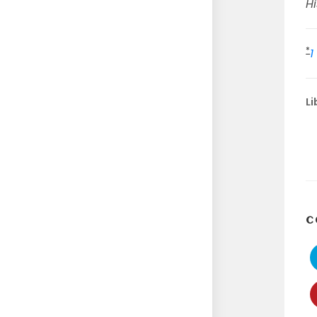
Hi
*
1
Li
C