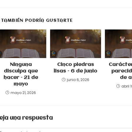
en
una
nueva
ventana
TAMBIÉN PODRÍA GUSTARTE
Ninguna
Cinco piedras
Carácte
disculpa que
lisas – 6 de junio
parecid
hacer – 21 de
de a
junio 6, 2026
mayo
abril 
mayo 21, 2026
eja una respuesta
omentario