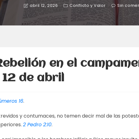
abril 12, 2026
Conflicto y Valor
Sin comen
Rebelión en el campame
– 12 de abril
úmeros 16
.
trevidos y contumaces, no temen decir mal de las potes
uperiores.
2 Pedro 2:10
.