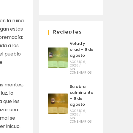
n la ruina
igan estas
Recientes
upremacía;
Velad y
da a las
orad – 6 de
el pueblo
agosto
e
AGOSTO 6,
2026
/
SIN
COMENTARIOS
us mentes,
Su obra
uz, la
culminante
– 6 de
 que les
agosto
azar una
AGOSTO 6,
2026
/
 mal se
SIN
COMENTARIOS
r inicuo.