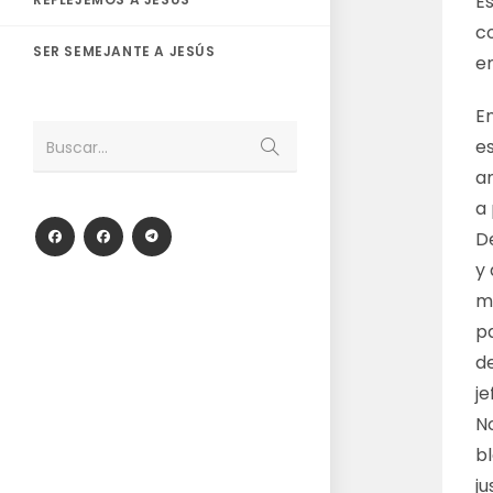
Es
c
SER SEMEJANTE A JESÚS
e
En
Enviar
es
Buscar...
la
búsqueda
am
a 
D
y
m
pa
d
je
N
b
j