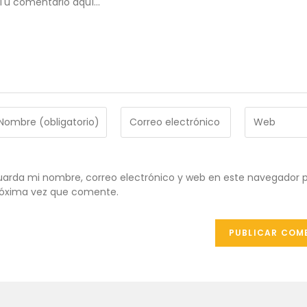
troduce
Introduce
Introduce
tu
la
ombre
dirección
URL
de
de
ombre
correo
tu
arda mi nombre, correo electrónico y web en este navegador p
e
electrónico
web
óxima vez que comente.
uario
para
(opcional)
ra
comentar
omentar