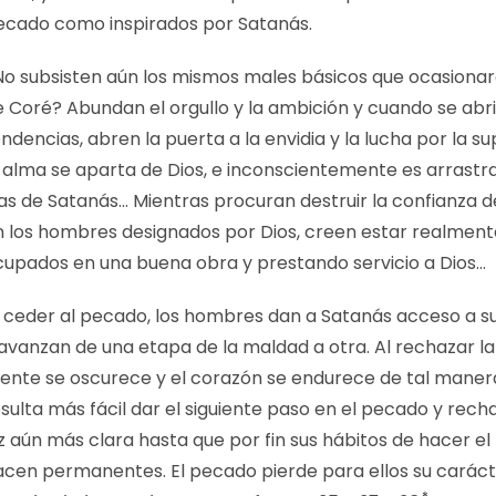
ecado como inspirados por Satanás.
No subsisten aún los mismos males básicos que ocasionaro
e Coré? Abundan el orgullo y la ambición y cuando se abr
ndencias, abren la puerta a la envidia y la lucha por la s
l alma se aparta de Dios, e inconscientemente es arrastra
las de Satanás… Mientras procuran destruir la confianza d
n los hombres designados por Dios, creen estar realment
cupados en una buena obra y prestando servicio a Dios…
l ceder al pecado, los hombres dan a Satanás acceso a s
avanzan de una etapa de la maldad a otra. Al rechazar la l
ente se oscurece y el corazón se endurece de tal manera
sulta más fácil dar el siguiente paso en el pecado y rech
z aún más clara hasta que por fin sus hábitos de hacer el
acen permanentes. El pecado pierde para ellos su carácte