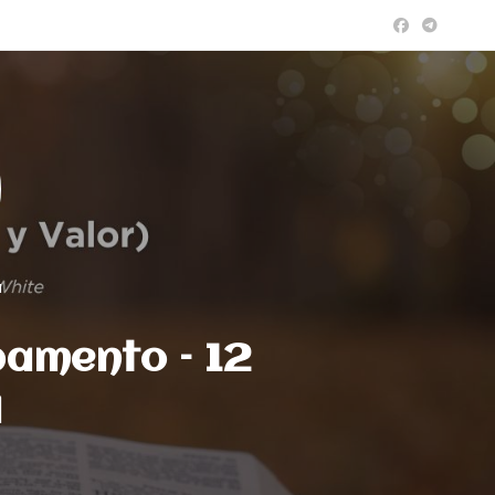
a
pamento – 12
l