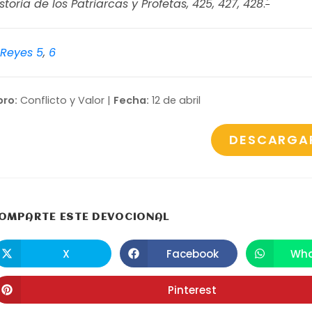
*
storia de los Patriarcas y Profetas, 425, 427, 428
.
 Reyes 5
,
6
bro:
Conflicto y Valor |
Fecha:
12 de abril
DESCARGA
COMPARTIR
OMPARTE ESTE DEVOCIONAL
ESTE
X
Facebook
Wha
Se
Se
S
abre
abre
a
CONTENIDO
en
en
e
una
una
u
Pinterest
Se
nueva
nueva
n
abre
ventana
ventana
v