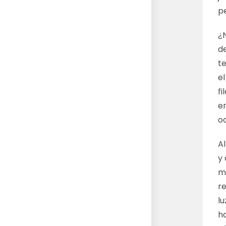
p
¿
d
te
e
fi
e
o
A
y 
m
re
lu
h