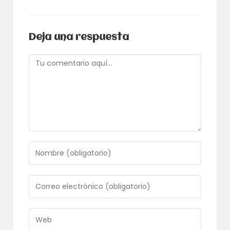
Deja una respuesta
Comentario
Introduce
tu
nombre
o
Introduce
nombre
tu
de
dirección
usuario
de
Introduce
para
correo
la