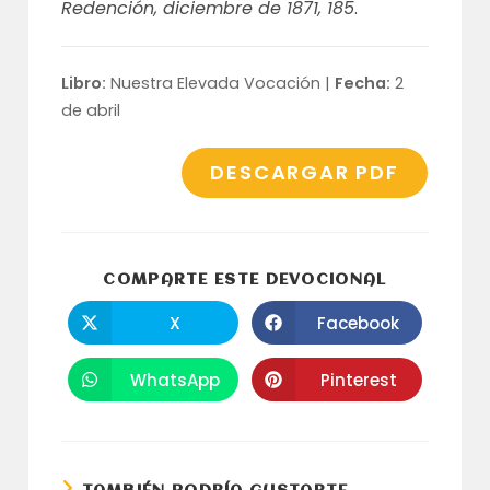
Redención, diciembre de 1871, 185
.
Libro:
Nuestra Elevada Vocación |
Fecha:
2
de abril
DESCARGAR PDF
COMPARTI
COMPARTE ESTE DEVOCIONAL
ESTE
CONTENID
X
Facebook
Se
Se
abre
abre
en
en
una
una
WhatsApp
Pinterest
Se
Se
nueva
nueva
abre
abre
ventana
ventana
en
en
una
una
nueva
nueva
ventana
ventana