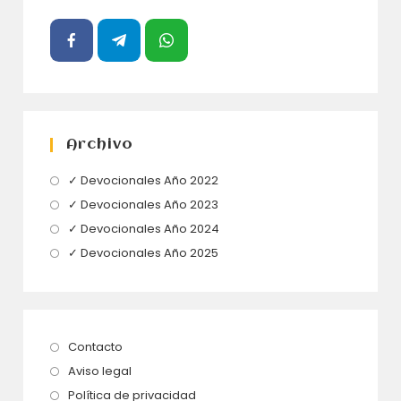
Archivo
Se
✓ Devocionales Año 2022
abre
Se
✓ Devocionales Año 2023
en
abre
Se
✓ Devocionales Año 2024
una
en
abre
Se
✓ Devocionales Año 2025
nueva
una
en
abre
pestaña
nueva
una
en
pestaña
nueva
una
pestaña
nueva
Se
Contacto
pestaña
abre
Se
Aviso legal
en
abre
Se
Política de privacidad