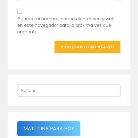
comentar
electrónico
URL
para
de
comentar
tu
Guarda mi nombre, correo electrónico y web
web
en este navegador para la próxima vez que
(opcional)
comente.
MATUTINA PARA HOY