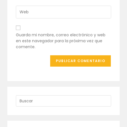
de
dirección
usuario
de
Introduce
para
correo
la
comentar
electrónico
URL
para
de
comentar
tu
Guarda mi nombre, correo electrónico y web
web
en este navegador para la próxima vez que
(opcional)
comente.