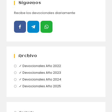
Síguenos
Recibe los devocionales diariamente
Archivo
Se
✓ Devocionales Año 2022
abre
Se
✓ Devocionales Año 2023
en
abre
Se
✓ Devocionales Año 2024
una
en
abre
Se
✓ Devocionales Año 2025
nueva
una
en
abre
pestaña
nueva
una
en
pestaña
nueva
una
pestaña
nueva