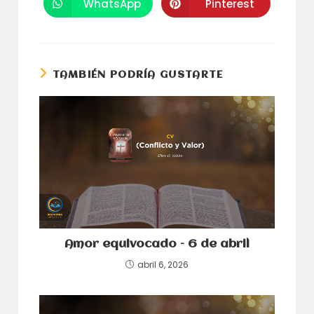
una
una
WhatsApp
Pinterest
Se
Se
nueva
nueva
abre
abre
ventana
ventana
en
en
una
una
nueva
nueva
ventana
ventana
TAMBIÉN PODRÍA GUSTARTE
Amor equivocado – 6 de abril
abril 6, 2026