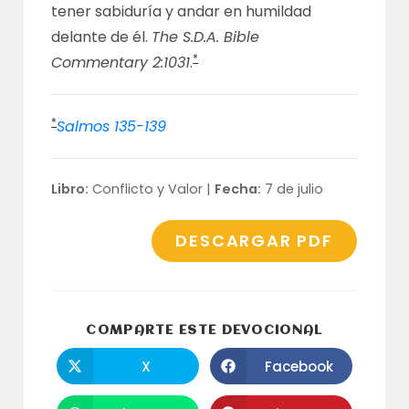
tener sabiduría y andar en humildad
delante de él.
The S.D.A. Bible
*
Commentary 2:1031
.
*
Salmos 135-139
Libro:
Conflicto y Valor |
Fecha:
7 de julio
DESCARGAR PDF
COMPARTI
COMPARTE ESTE DEVOCIONAL
ESTE
CONTENID
X
Facebook
Se
Se
abre
abre
en
en