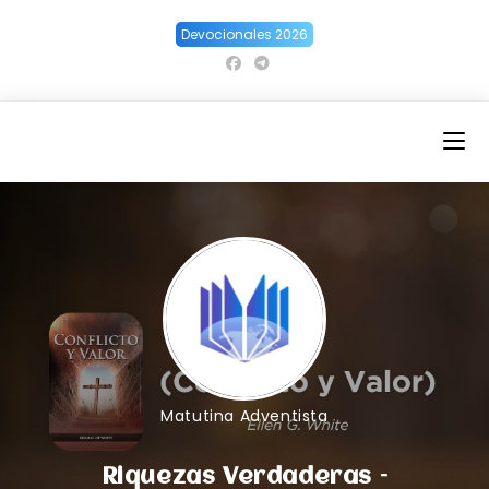
Ir
Devocionales 2026
al
contenido
Matutina Adventista
Riquezas Verdaderas –