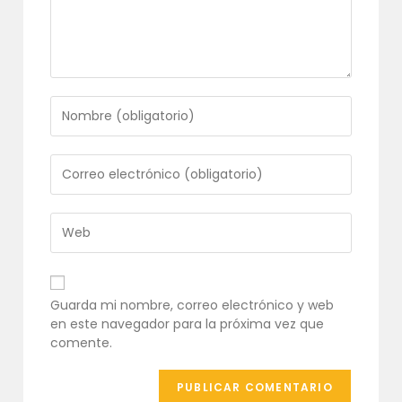
Introduce
tu
nombre
o
Introduce
nombre
tu
de
dirección
usuario
de
Introduce
para
correo
la
comentar
electrónico
URL
para
de
comentar
tu
Guarda mi nombre, correo electrónico y web
web
en este navegador para la próxima vez que
(opcional)
comente.