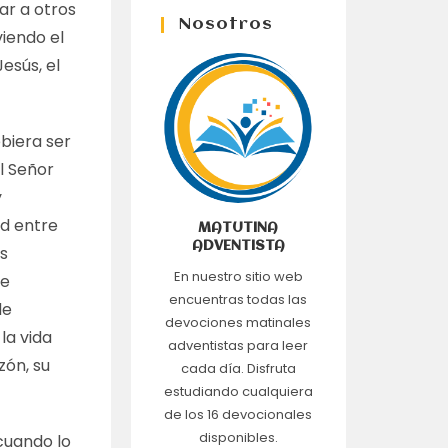
ar a otros
Nosotros
viendo el
esús, el
biera ser
El Señor
y
d entre
MATUTINA
ADVENTISTA
es
En nuestro sitio web
de
encuentras todas las
de
devociones matinales
la vida
adventistas para leer
zón, su
cada día. Disfruta
estudiando cualquiera
de los 16 devocionales
disponibles.
 cuando lo