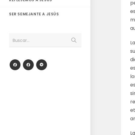
pe
es
SER SEMEJANTE A JESÚS
m
a
Enviar
Buscar...
L
la
búsqueda
su
di
e
l
e
s
re
et
a
La