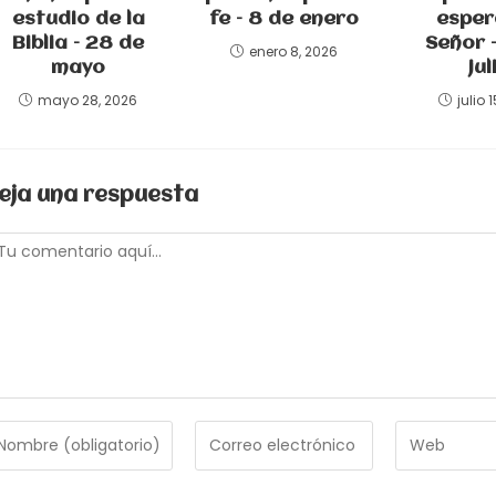
estudio de la
fe – 8 de enero
esper
Biblia – 28 de
Señor –
enero 8, 2026
mayo
jul
mayo 28, 2026
julio 
eja una respuesta
omentario
troduce
Introduce
Introduce
tu
la
ombre
dirección
URL