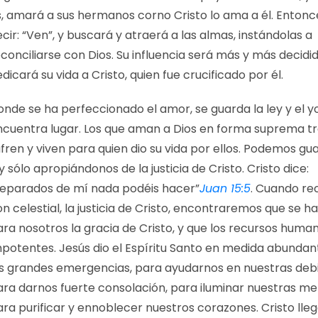
s, amará a sus hermanos corno Cristo lo ama a él. Enton
cir: “Ven”, y buscará y atraerá a las almas, instándolas a
conciliarse con Dios. Su influencia será más y más decidid
dicará su vida a Cristo, quien fue crucificado por él.
onde se ha perfeccionado el amor, se guarda la ley y el y
ncuentra lugar. Los que aman a Dios en forma suprema tr
fren y viven para quien dio su vida por ellos. Podemos gu
y sólo apropiándonos de la justicia de Cristo. Cristo dice:
Separados de mí nada podéis hacer”
Juan 15:5
. Cuando re
n celestial, la justicia de Cristo, encontraremos que se h
ara nosotros la gracia de Cristo, y que los recursos huma
mpotentes. Jesús dio el Espíritu Santo en medida abunda
as grandes emergencias, para ayudarnos en nuestras debi
ara darnos fuerte consolación, para iluminar nuestras me
ra purificar y ennoblecer nuestros corazones. Cristo lleg