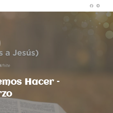
a
emos Hacer –
rzo