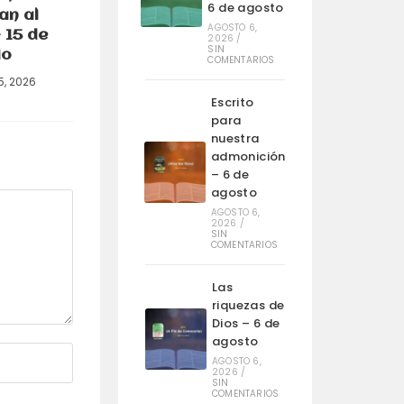
6 de agosto
an al
AGOSTO 6,
 15 de
2026
/
SIN
io
COMENTARIOS
15, 2026
Escrito
para
nuestra
admonición
– 6 de
agosto
AGOSTO 6,
2026
/
SIN
COMENTARIOS
Las
riquezas de
Dios – 6 de
agosto
AGOSTO 6,
2026
/
SIN
COMENTARIOS