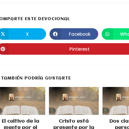
COMPARTIR
OMPARTE ESTE DEVOCIONAL
ESTE
X
Facebook
Wha
Se
Se
S
abre
abre
a
CONTENIDO
en
en
e
una
una
u
Pinterest
Se
nueva
nueva
n
abre
ventana
ventana
v
en
una
nueva
ventana
TAMBIÉN PODRÍA GUSTARTE
El cultivo de la
Cristo está
Dos cla
mente por el
presente por la
pers