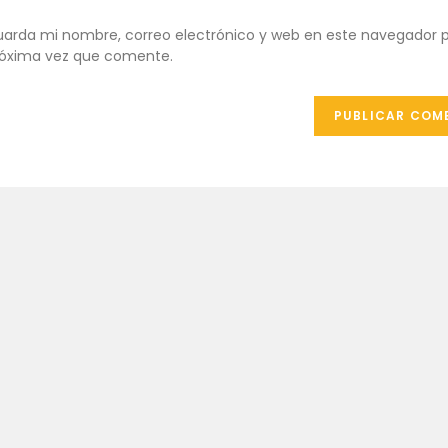
de
de
ombre
correo
tu
arda mi nombre, correo electrónico y web en este navegador p
e
electrónico
web
óxima vez que comente.
uario
para
(opcional)
ra
comentar
omentar