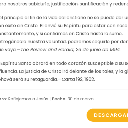
ra nosotros sabiduría, justificación, santificación y reden
l principio al fin de la vida del cristiano no se puede dar 
n éxito sin Cristo. El envió su Espíritu para estar con nos
onstantemente, y si confiamos en Cristo hasta lo sumo,
ntregándole nuestra voluntad, podremos seguirlo por do
ue vaya.—
The Review and Herald, 26 de junio de 1894
.
l Espíritu Santo obrará en todo corazón susceptible a su 
fluencia. La justicia de Cristo irá delante de los tales, y la g
ehová será su retaguardia.—
Carta 192, 1902
.
bro:
Reflejemos a Jesús |
Fecha:
30 de marzo
DESCARGA