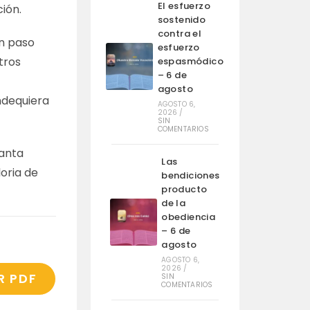
El esfuerzo
ción.
sostenido
contra el
un paso
esfuerzo
otros
espasmódico
– 6 de
agosto
ndequiera
AGOSTO 6,
2026
/
SIN
COMENTARIOS
santa
Las
loria de
bendiciones
producto
de la
obediencia
– 6 de
agosto
AGOSTO 6,
2026
/
R PDF
SIN
COMENTARIOS