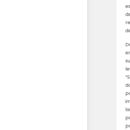
e
de
re
de
D
e
su
le
“
do
p
i
l
p
pa