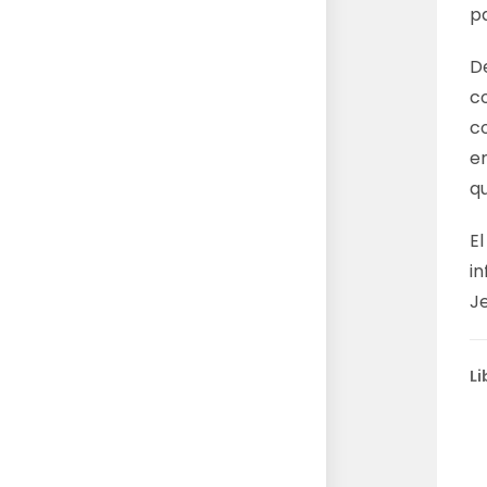
pa
De
co
c
e
q
E
in
J
Li