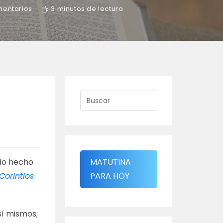
mentarios
3 minutos de lectura
s
ido hecho
MATUTINA
 Corintios
PARA HOY
sí mismos;