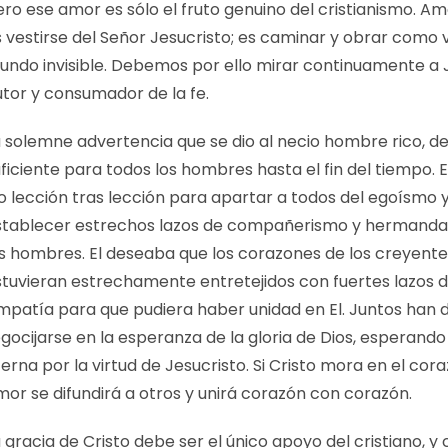
ro ese amor es sólo el fruto genuino del cristianismo. Am
 vestirse del Señor Jesucristo; es caminar y obrar como 
undo invisible. Debemos por ello mirar continuamente a J
utor y consumador de la fe.
a solemne advertencia que se dio al necio hombre rico, de
ficiente para todos los hombres hasta el fin del tiempo. 
o lección tras lección para apartar a todos del egoísmo 
stablecer estrechos lazos de compañerismo y hermanda
os hombres. El deseaba que los corazones de los creyent
stuvieran estrechamente entretejidos con fuertes lazos 
impatía para que pudiera haber unidad en El. Juntos han 
gocijarse en la esperanza de la gloria de Dios, esperando 
erna por la virtud de Jesucristo. Si Cristo mora en el cora
mor se difundirá a otros y unirá corazón con corazón.
 gracia de Cristo debe ser el único apoyo del cristiano, y