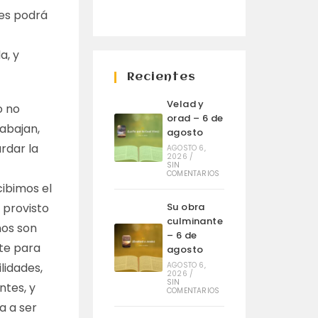
ces podrá
a, y
Recientes
Velad y
o no
orad – 6 de
abajan,
agosto
ardar la
AGOSTO 6,
2026
/
SIN
COMENTARIOS
cibimos el
a provisto
Su obra
culminante
nos son
– 6 de
nte para
agosto
lidades,
AGOSTO 6,
2026
/
SIN
ntes, y
COMENTARIOS
a a ser