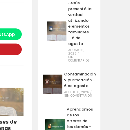
Jesús
presentó la
verdad
utilizando
elementos
familiares
tsApp
e
– 6 de
bre
agosto
n
na
AGOSTO 6,
ueva
2026
/
entana
SIN
COMENTARIOS
Contaminación
y purificación –
6 de agosto
AGOSTO 6, 2026
/
SIN COMENTARIOS
Aprendamos
de los
errores de
ses de
los demás –
onas