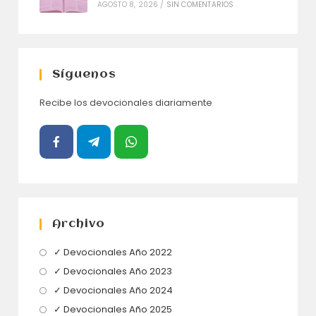
AGOSTO 8, 2026
/
SIN COMENTARIOS
Síguenos
Recibe los devocionales diariamente
Archivo
Se
✓ Devocionales Año 2022
abre
Se
✓ Devocionales Año 2023
en
abre
Se
✓ Devocionales Año 2024
una
en
abre
Se
✓ Devocionales Año 2025