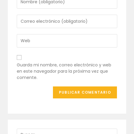
tu
nombre
o
Introduce
nombre
tu
de
dirección
usuario
de
Introduce
para
correo
la
comentar
electrónico
URL
para
de
comentar
tu
Guarda mi nombre, correo electrónico y web
web
en este navegador para la próxima vez que
(opcional)
comente.