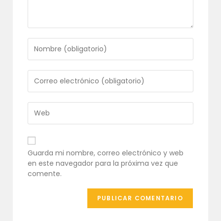
Introduce
tu
nombre
o
Introduce
nombre
tu
de
dirección
usuario
de
Introduce
para
correo
la
comentar
electrónico
URL
para
de
comentar
tu
Guarda mi nombre, correo electrónico y web
web
en este navegador para la próxima vez que
(opcional)
comente.