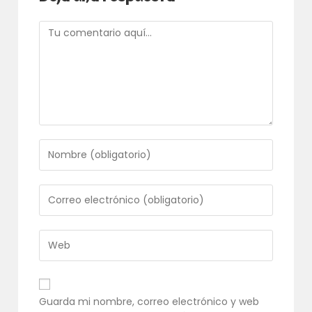
Comentario
Introduce
tu
nombre
o
Introduce
nombre
tu
de
dirección
usuario
de
Introduce
para
correo
la
comentar
electrónico
URL
para
de
comentar
tu
Guarda mi nombre, correo electrónico y web
web