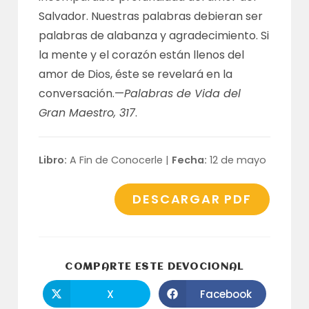
Salvador. Nuestras palabras debieran ser
palabras de alabanza y agradecimiento. Si
la mente y el corazón están llenos del
amor de Dios, éste se revelará en la
conversación.—
Palabras de Vida del
Gran Maestro, 317
.
Libro:
A Fin de Conocerle |
Fecha:
12 de mayo
DESCARGAR PDF
COMPARTI
COMPARTE ESTE DEVOCIONAL
ESTE
CONTENID
X
Facebook
Se
Se
abre
abre