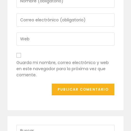
tu
nombre
o
Introduce
nombre
tu
de
dirección
usuario
de
Introduce
para
correo
la
comentar
electrónico
URL
para
de
comentar
tu
Guarda mi nombre, correo electrónico y web
web
en este navegador para la próxima vez que
(opcional)
comente.