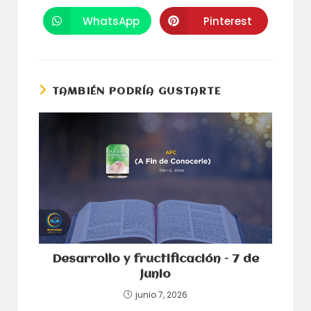
en
en
una
una
WhatsApp
Pinterest
Se
Se
nueva
nueva
abre
abre
ventana
ventana
en
en
una
una
nueva
nueva
ventana
ventana
TAMBIÉN PODRÍA GUSTARTE
Desarrollo y fructificación – 7 de
junio
junio 7, 2026