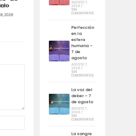
AGOSTO 7,
unio
2026
/
SIN
COMENTARIOS
28, 2026
Perfección
en la
esfera
humana –
7 de
agosto
AGOSTO 7,
2026
/
SIN
COMENTARIOS
La voz del
deber – 7
de agosto
AGOSTO 7,
2026
/
SIN
COMENTARIOS
La sangre