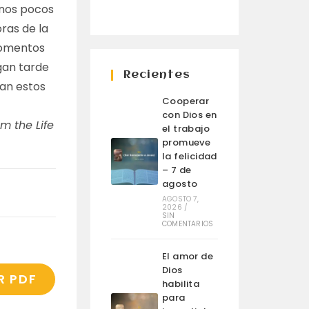
nos pocos
oras de la
momentos
gan tarde
Recientes
ran estos
Cooperar
con Dios en
m the Life
el trabajo
promueve
la felicidad
– 7 de
agosto
AGOSTO 7,
2026
/
SIN
COMENTARIOS
El amor de
Dios
R PDF
habilita
para