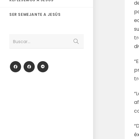
de
pa
SER SEMEJANTE A JESÚS
ed
su
t
Enviar
Buscar...
la
di
búsqueda
“E
p
tr
“L
a
co
“
éx