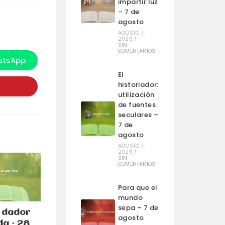
impartir luz
– 7 de
agosto
AGOSTO 7,
2026
/
SIN
COMENTARIOS
tsApp
e
bre
El
n
na
historiador:
ueva
utilización
entana
de fuentes
seculares –
7 de
agosto
AGOSTO 7,
2026
/
SIN
COMENTARIOS
Para que el
mundo
sepa – 7 de
l dador
agosto
da – 28