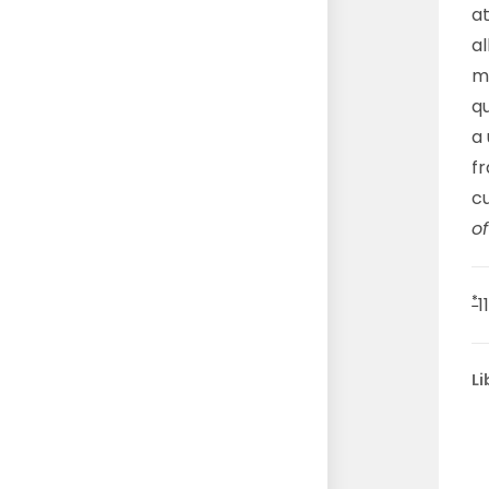
a
al
m
q
a 
f
c
of
*
1
Li