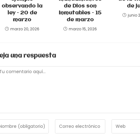
observando la
de Dios son
de j
ley – 20 de
inmutables – 15
junio 
marzo
de marzo
marzo 20, 2026
marzo 15, 2026
eja una respuesta
omentario
troduce
Introduce
Introduce
tu
la
ombre
dirección
URL