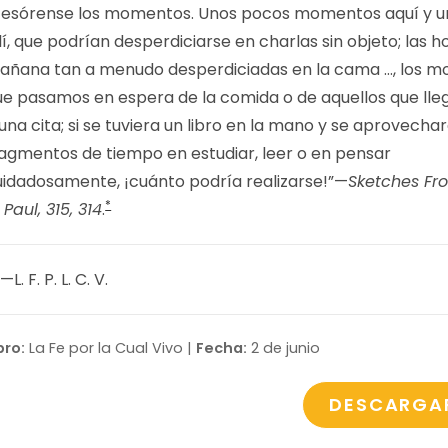
tesórense los momentos. Unos pocos momentos aquí y u
lí, que podrían desperdiciarse en charlas sin objeto; las h
añana tan a menudo desperdiciadas en la cama …, los 
ue pasamos en espera de la comida o de aquellos que lle
una cita; si se tuviera un libro en la mano y se aprovecha
ragmentos de tiempo en estudiar, leer o en pensar
uidadosamente, ¡cuánto podría realizarse!”—
Sketches Fro
*
 Paul, 315, 314
.
1—L. F. P. L. C. V.
bro:
La Fe por la Cual Vivo |
Fecha:
2 de junio
DESCARGA