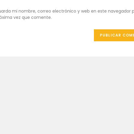
de
de
ombre
correo
tu
arda mi nombre, correo electrónico y web en este navegador p
e
electrónico
web
óxima vez que comente.
uario
para
(opcional)
ra
comentar
omentar