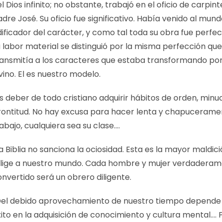
l Dios infinito; no obstante, trabajó en el oficio de carpin
dre José. Su oficio fue significativo. Había venido al mu
ificador del carácter, y como tal toda su obra fue perfe
 labor material se distinguió por la misma perfección qu
ransmitía a los caracteres que estaba transformando po
vino. El es nuestro modelo.
s deber de todo cristiano adquirir hábitos de orden, minu
rontitud. No hay excusa para hacer lenta y chapucerame
abajo, cualquiera sea su clase….
a Biblia no sanciona la ociosidad. Esta es la mayor maldic
flige a nuestro mundo. Cada hombre y mujer verdadera
nvertido será un obrero diligente.
Del debido aprovechamiento de nuestro tiempo depende
ito en la adquisición de conocimiento y cultura mental…. 