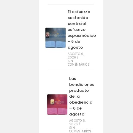
El esfuerzo
sostenido
contra el
esfuerzo
espasmódico
– 6 de
agosto
AGOSTO 6,
2026
/
SIN
COMENTARIOS
Las
bendiciones
producto
de la
obediencia
– 6 de
agosto
AGOSTO 6,
2026
/
SIN
COMENTARIOS