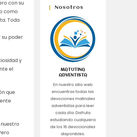
tero con su
Nosotros
ndo como
cta. Toda
e
r su poder
ciosidad y
nte el
MATUTINA
ADVENTISTA
En nuestro sitio web
ión que
encuentras todas las
devociones matinales
mente
adventistas para leer
cada día. Disfruta
estudiando cualquiera
 nuestro
de los 16 devocionales
Pero
disponibles.