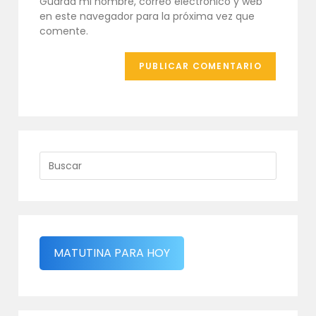
Guarda mi nombre, correo electrónico y web
web
en este navegador para la próxima vez que
(opcional)
comente.
MATUTINA PARA HOY