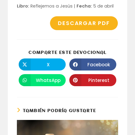
Libro:
Reflejemos a Jesús |
Fecha:
5 de abril
DESCARGAR PDF
COMPARTI
COMPARTE ESTE DEVOCIONAL
ESTE
CONTENID
X
Facebook
Se
Se
abre
abre
en
en
una
una
WhatsApp
Pinterest
Se
Se
nueva
nueva
abre
abre
ventana
ventana
en
en
una
una
nueva
nueva
ventana
ventana
TAMBIÉN PODRÍA GUSTARTE