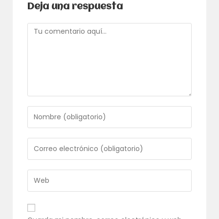
Deja una respuesta
Comentario
Introduce
tu
nombre
o
Introduce
nombre
tu
de
dirección
usuario
de
Introduce
para
correo
la
comentar
electrónico
URL
para
de
comentar
tu