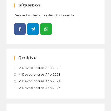
Síguenos
Recibe los devocionales diariamente
Archivo
Se
✓ Devocionales Año 2022
abre
Se
✓ Devocionales Año 2023
en
abre
Se
✓ Devocionales Año 2024
una
en
abre
Se
✓ Devocionales Año 2025
nueva
una
en
abre
pestaña
nueva
una
en
pestaña
nueva
una