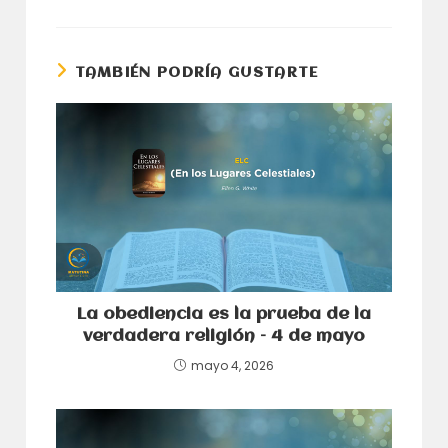
en
en
una
una
nueva
nueva
ventana
ventana
TAMBIÉN PODRÍA GUSTARTE
La obediencia es la prueba de la
verdadera religión – 4 de mayo
mayo 4, 2026