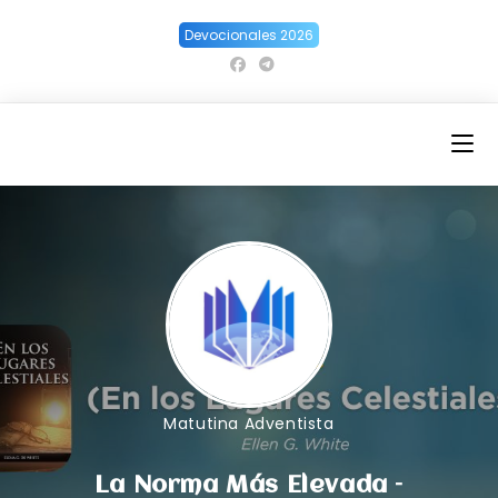
Ir
Devocionales 2026
al
contenido
Matutina Adventista
La Norma Más Elevada –