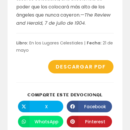
poder que los colocará más alto de los
ángeles que nunca cayeron.—
The Review
and Herald, 7 de julio de 1904
.
Libro:
En los Lugares Celestiales |
Fecha:
21 de
mayo
DESCARGAR PDF
COMPARTI
COMPARTE ESTE DEVOCIONAL
ESTE
CONTENID
X
Facebook
Se
Se
abre
abre
en
en
una
una
WhatsApp
Pinterest
Se
Se
nueva
nueva
abre
abre
ventana
ventana