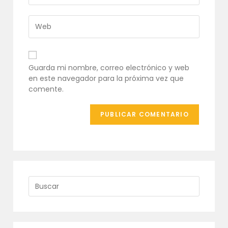
de
dirección
usuario
de
Introduce
para
correo
la
comentar
electrónico
URL
para
de
comentar
tu
Guarda mi nombre, correo electrónico y web
web
en este navegador para la próxima vez que
(opcional)
comente.